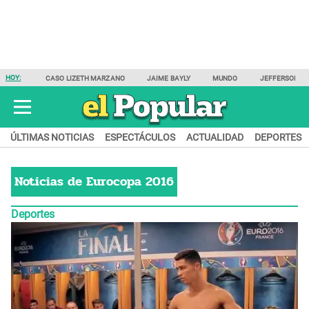
HOY:
CASO LIZETH MARZANO
JAIME BAYLY
MUNDO
JEFFERSON F
ÚLTIMAS NOTICIAS
ESPECTÁCULOS
ACTUALIDAD
DEPORTES
Noticias de
Eurocopa 2016
Deportes