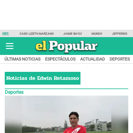
HOY:
CASO LIZETH MARZANO
JAIME BAYLY
MUNDO
JEFFERSON F
ÚLTIMAS NOTICIAS
ESPECTÁCULOS
ACTUALIDAD
DEPORTES
Noticias de
Edwin Retamoso
Deportes