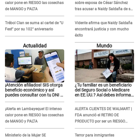
calor pone en RIESGO las cosechas
sobre esposa de César Sánchez
de MANGO y PALTA
tras acusar a Naldy Saldaña de ser
PAREJA del músico: "Lo dejo en
manos de la justicia"
Trébol Clan se suma al cartel de "U
Vidente afirma que Naldy Saldaña
Fest" por su 102° aniversario
encontrará justicia y con mucho
éxito
Actualidad
Mundo
¡Atención afiliados! SIS otorga
¿Tu familiar es un beneficiario
beneficio económico y así
del Seguro Social o Medicare
puedes consultar con tu DNI si
en EE.UU.? Así debes informar
te corresponde
sobre su muerte para EVITAR
COBROS
¡Alerta en Lambayeque! El intenso
ALERTA CLIENTES DE WALMART |
calor pone en RIESGO las cosechas
FDA anunció el RETIRO DE
de MANGO y PALTA
PRODUCTO por ser un RIESGO
MORTAL para consumidores: ¿Cuál
es?
Ministerio de la Mujer SE
Terror para inmigrantes