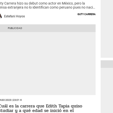
ty Carrera hizo su debut como actor en México, pero la
ensa extranjera no lo identifican como peruano pues no nació
 nuestro país.
Guty Carrera
Estefani Hoyos
Ago 2023 | 23:01 h
Cuál es la carrera que Edith Tapia quiso
studiar y a qué edad se inició en el