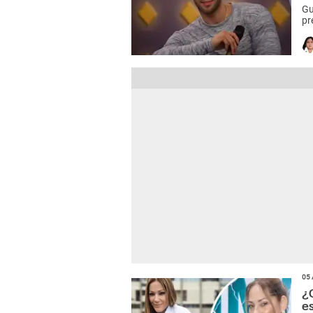
Gu
pr
en
05 
¿
e