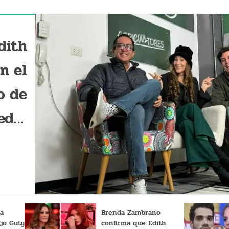
dith
n el
o de
edio
ital
 a
Brenda Zambrano
jo Guty
confirma que Edith