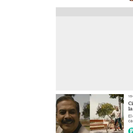
15 
C
la
El
ca