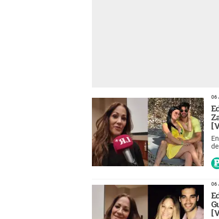
06 
E
Z
[
En
de
pr
fi
06 
E
G
[