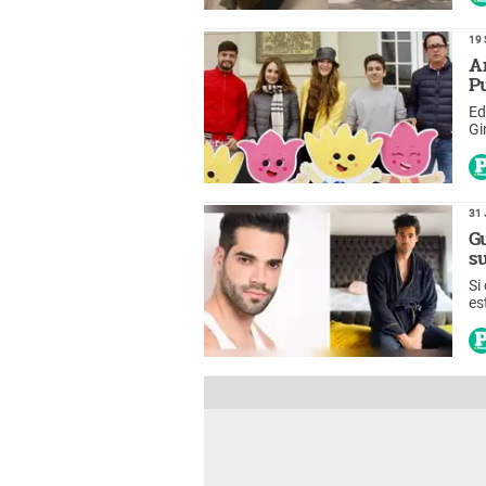
19 
A
P
Ed
31 
G
s
Si
es
aq