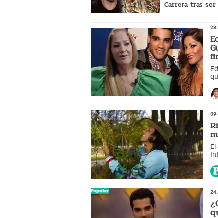
Carrera tras ser
insultado: “El f
embrutece”
23 
E
G
fi
Ed
qu
Za
09 
R
m
El
In
24 
¿
q