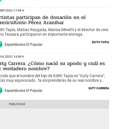
Sep 2022 | 17:38 h
rtistas participan de donación en el
uericultorio Pérez Aranibar
ith Tapia, Matias Raygada, Marisa Minetti y el director de cine
Gino Tassara participaron en importante entrega.
Edith Tapia
Espectáculos El Popular
Jul 2022 | 14:38 h
uty Carrera: ¿Cómo nació su apodo y cuál es
u verdadero nombre?
 creía que el nombre del hijo de Edith Tapia es "Guty Carrera",
tás muy equivocado. Te sorprenderás de su real nombre y
uí te lo contamos.
Guty Carrera
Espectáculos El Popular