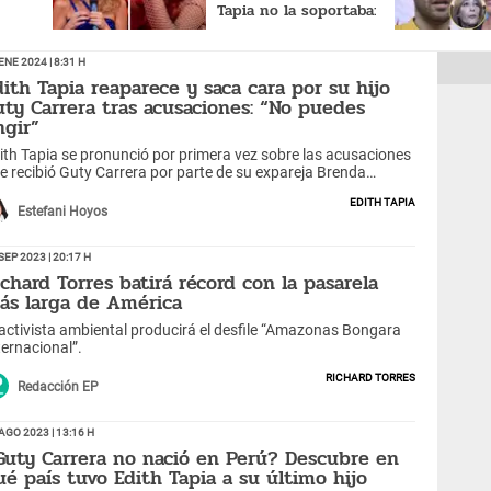
Tapia no la soportaba:
anatismo
"Se la pasaba tirándome
indirectas"
Ene 2024 | 8:31 h
dith Tapia reaparece y saca cara por su hijo
uty Carrera tras acusaciones: “No puedes
ngir”
ith Tapia se pronunció por primera vez sobre las acusaciones
e recibió Guty Carrera por parte de su expareja Brenda
mbrano.
Edith Tapia
Estefani Hoyos
Sep 2023 | 20:17 h
ichard Torres batirá récord con la pasarela
ás larga de América
 activista ambiental producirá el desfile “Amazonas Bongara
ternacional”.
Richard Torres
Redacción EP
Ago 2023 | 13:16 h
Guty Carrera no nació en Perú? Descubre en
ué país tuvo Edith Tapia a su último hijo