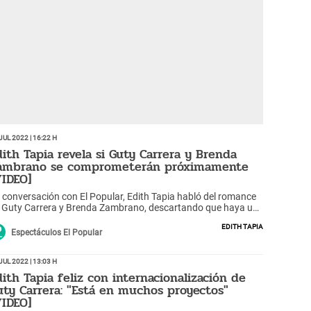
Jul 2022 | 16:22 h
dith Tapia revela si Guty Carrera y Brenda
ambrano se comprometerán próximamente
VIDEO]
 conversación con El Popular, Edith Tapia habló del romance
 Guty Carrera y Brenda Zambrano, descartando que haya un
óximo compromiso entre ambos. "No tengo noticias aún",
Edith Tapia
nalizó.
Espectáculos El Popular
Jul 2022 | 13:03 h
dith Tapia feliz con internacionalización de
uty Carrera: "Está en muchos proyectos"
VIDEO]