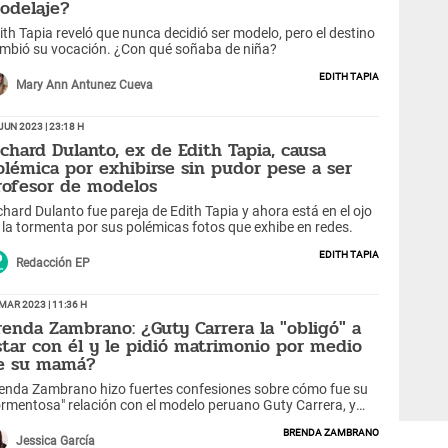
odelaje?
ith Tapia reveló que nunca decidió ser modelo, pero el destino
mbió su vocación. ¿Con qué soñaba de niña?
Edith Tapia
Mary Ann Antunez Cueva
Jun 2023 | 23:18 h
ichard Dulanto, ex de Edith Tapia, causa
olémica por exhibirse sin pudor pese a ser
rofesor de modelos
chard Dulanto fue pareja de Edith Tapia y ahora está en el ojo
 la tormenta por sus polémicas fotos que exhibe en redes.
Edith Tapia
Redacción EP
Mar 2023 | 11:36 h
renda Zambrano: ¿Guty Carrera la "obligó" a
star con él y le pidió matrimonio por medio
e su mamá?
enda Zambrano hizo fuertes confesiones sobre cómo fue su
ormentosa" relación con el modelo peruano Guty Carrera, y
eguró quería obligarla a casarse.
Brenda Zambrano
Jessica García