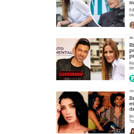
m
Ed
ca
28 
R
p
p
Ri
de
15 
B
e
d
Br
"t
as