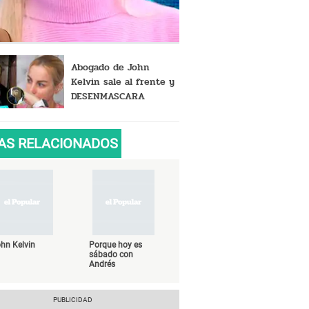
Abogado de John
Kelvin sale al frente y
DESENMASCARA
supuesto plan de Dalia
Durán tras polémico
FALLO
AS RELACIONADOS
hn Kelvin
Porque hoy es
sábado con
Andrés