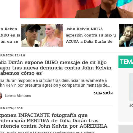
ido”
n Kelvin
John Kelvin NIEGA
ANDO en la
agresión contra su hijo y
rán en su
ACUSA a Dalia Durán de
ue TODO lo
estar CELOSA: "Oraré por
ella para que suelte..."
Jun 2026 | 12:41 h
alia Durán expone DURO mensaje de su hijo
TEM
ayor tras nueva denuncia contra John Kelvin:
Sabemos cómo es"
lia Durán responde a críticas tras denunciar nuevamente a
hn Kelvin por presunta agresión y comparte un mensaje de
 hijo, que defiende su papel como madre.
Dalia Durán
Lorena Meneses
Jo
Jun 2026 | 8:36 h
xponen IMPACTANTE fotografía que
videnciaría MENTIRA de Dalia Durán tras
entencia contra John Kelvin por AGREDIRLA