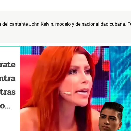
a del cantante John Kelvin, modelo y de nacionalidad cubana. 
.
rate
ntra
tras
John
o ha