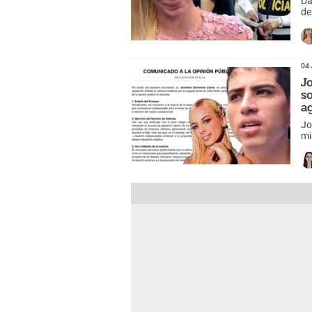
Da
de
de
fo
04 
J
s
a
Jo
mi
ag