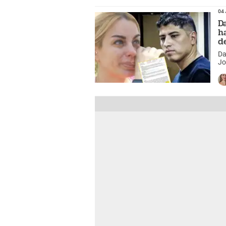
04 
D
h
d
Da
Jo
in