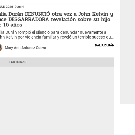
Jun 2026 | 9:28 h
alia Durán DENUNCIÓ otra vez a John Kelvin y
ace DESGARRADORA revelación sobre su hijo
e 16 años
lia Durán rompió el silencio para denunciar nuevamente a
hn Kelvin por violencia familiar y reveló un terrible suceso que
volucra a su hijo de 16 años. ¿Qué pasó?
Dalia Durán
Mary Ann Antunez Cueva