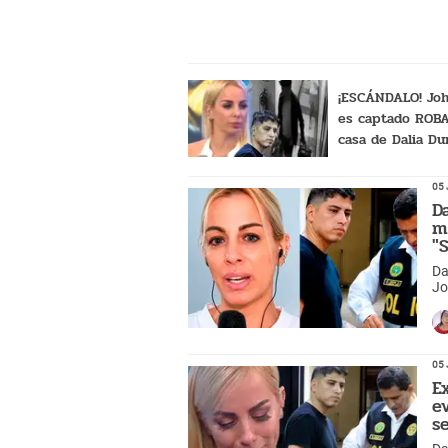
permit
¡ESCÁNDALO! Joh
es captado ROB
casa de Dalia Du
ausencia: Esto f
que se llevó
05 
D
m
"
Da
Jo
su
05 
E
e
s