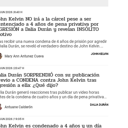
Jun 2026 | 8:40 h
ohn Kelvin NO irá a la cárcel pese a ser
entenciado a 4 años de pena privativa por
GRESIÓN a Dalia Durán y revelan INSÓLITO
otivo
as recibir una nueva condena de 4 años de prisión por agredir
Dalia Durán, se reveló el verdadero destino de John Kelvin.
or qué no irá a la cárcel?
John Kelvin
Mary Ann Antunez Cueva
Jun 2026 | 20:47 h
alia Durán SORPRENDIÓ con su publicación
revio a CONDENA contra John Kelvin tras
gresión a ella: ¿Qué dijo?
lia Durán generó reacciones tras publicar un video horas
tes de la condena de cuatro años y un día de pena privativa
 libertad contra John Kelvin. ¿Qué dijo?
Dalia Durán
Antuane Calderón
Jun 2026 | 19:35 h
ohn Kelvin es condenado a 4 años y un día