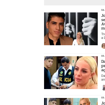
04 
J
s
A
m
Tr
a 
¿P
03 
D
p
a
Da
an
de
03 
J