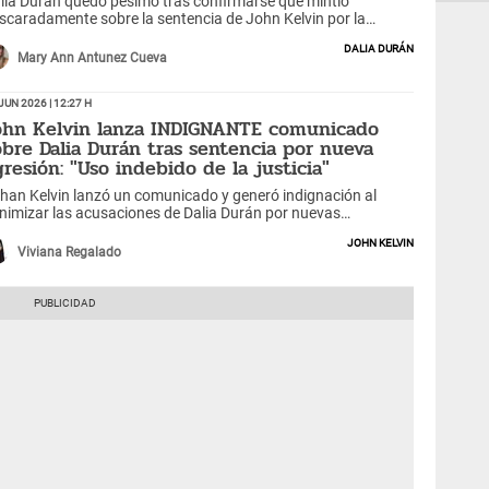
lia Durán quedó pésimo tras confirmarse que mintió
scaradamente sobre la sentencia de John Kelvin por la
nuncia de agresión que ella le puso. ¿Qué evidenció la
Dalia Durán
tografía?
Mary Ann Antunez Cueva
Jun 2026 | 12:27 h
ohn Kelvin lanza INDIGNANTE comunicado
obre Dalia Durán tras sentencia por nueva
gresión: "Uso indebido de la justicia"
han Kelvin lanzó un comunicado y generó indignación al
nimizar las acusaciones de Dalia Durán por nuevas
resiones, luego de recibir pena privativa de la libertad.
John Kelvin
Viviana Regalado