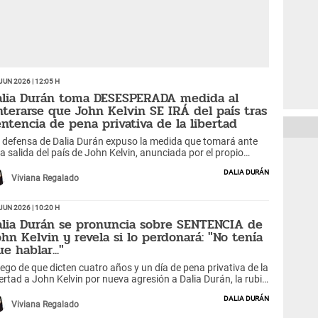
Jun 2026 | 12:05 h
alia Durán toma DESESPERADA medida al
nterarse que John Kelvin SE IRÁ del país tras
entencia de pena privativa de la libertad
 defensa de Dalia Durán expuso la medida que tomará ante
a salida del país de John Kelvin, anunciada por el propio
ntante, y la libertad que tendrá pese a su sentencia por
Dalia Durán
resión.
Viviana Regalado
Jun 2026 | 10:20 h
alia Durán se pronuncia sobre SENTENCIA de
ohn Kelvin y revela si lo perdonará: "No tenía
e hablar..."
ego de que dicten cuatro años y un día de pena privativa de la
bertad a John Kelvin por nueva agresión a Dalia Durán, la rubia
 pronunció y reveló si perdonará al padre de sus hijos. ¿Qué
Dalia Durán
pensada respuesta dio?
Viviana Regalado