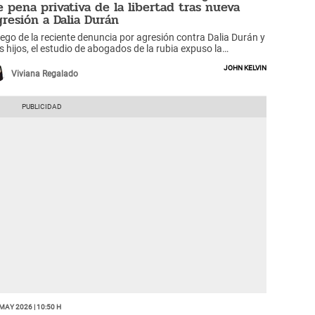
e pena privativa de la libertad tras nueva
gresión a Dalia Durán
ego de la reciente denuncia por agresión contra Dalia Durán y
s hijos, el estudio de abogados de la rubia expuso la
diencia y la sentencia del Poder Judicial contra John Kelvin.
John Kelvin
uál será su condena y cómo deberá cumplirla?
Viviana Regalado
May 2026 | 10:50 h