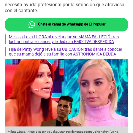
necesita ayuda profesional por la situación que atraviesa
con el cantante.
Únete al canal de Whatsapp de El Popular
Melissa Loza LLORA al revelar que su MAMÁ FALLECIÓ tras
luchar contra el cáncer y le dedican EMOTIVA DESPEDIDA
Hija de Patty Wong revela su UBICACIÓN tras darse a conocer
que su mamá dejó a su familia con ASTRONÓMICA DEUDA
Milena Zárate ARREMETE contra Dalia Durán tras denuncia contra John Kelvin: “Lo ha