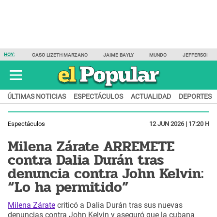
HOY:
CASO LIZETH MARZANO
JAIME BAYLY
MUNDO
JEFFERSON F
ÚLTIMAS NOTICIAS
ESPECTÁCULOS
ACTUALIDAD
DEPORTES
Espectáculos
12 JUN 2026 | 17:20 H
Milena Zárate ARREMETE
contra Dalia Durán tras
denuncia contra John Kelvin:
“Lo ha permitido”
Milena Zárate
criticó a Dalia Durán tras sus nuevas
denuncias contra John Kelvin y aseguró que la cubana