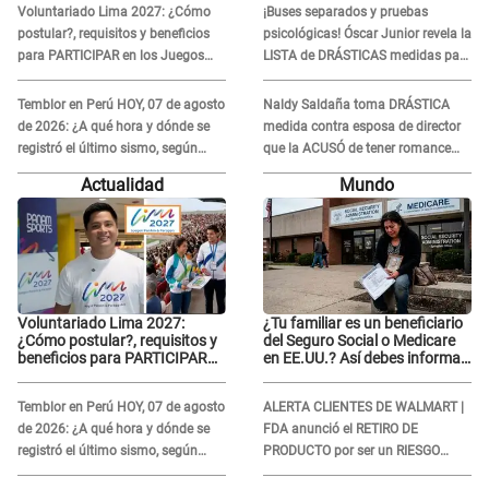
Voluntariado Lima 2027: ¿Cómo
¡Buses separados y pruebas
postular?, requisitos y beneficios
psicológicas! Óscar Junior revela la
para PARTICIPAR en los Juegos
LISTA de DRÁSTICAS medidas para
Panamericanos
prevenir acoso en 'La Bella Luz' tras
caso Naldy Saldaña
Temblor en Perú HOY, 07 de agosto
Naldy Saldaña toma DRÁSTICA
de 2026: ¿A qué hora y dónde se
medida contra esposa de director
registró el último sismo, según
que la ACUSÓ de tener romance
IGP?
con él: "Muy triste..."
Actualidad
Mundo
Voluntariado Lima 2027:
¿Tu familiar es un beneficiario
¿Cómo postular?, requisitos y
del Seguro Social o Medicare
beneficios para PARTICIPAR
en EE.UU.? Así debes informar
en los Juegos Panamericanos
sobre su muerte para EVITAR
COBROS
Temblor en Perú HOY, 07 de agosto
ALERTA CLIENTES DE WALMART |
de 2026: ¿A qué hora y dónde se
FDA anunció el RETIRO DE
registró el último sismo, según
PRODUCTO por ser un RIESGO
IGP?
MORTAL para consumidores: ¿Cuál