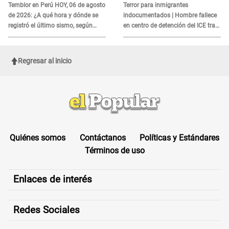
es?
Temblor en Perú HOY, 06 de agosto
Terror para inmigrantes
de 2026: ¿A qué hora y dónde se
indocumentados | Hombre fallece
registró el último sismo, según
en centro de detención del ICE tras
IGP?
sufrir una "emergencia médica"
Regresar al inicio
Quiénes somos
Contáctanos
Políticas y Estándares
Términos de uso
Enlaces de interés
Redes Sociales