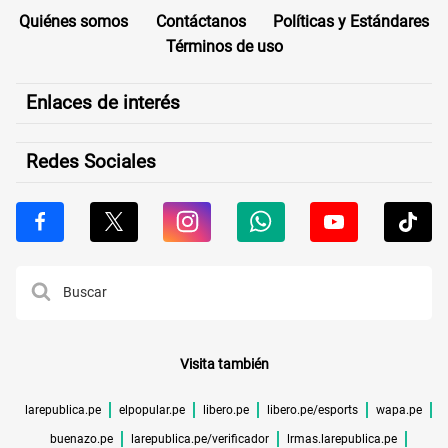
Quiénes somos
Contáctanos
Políticas y Estándares
Términos de uso
Enlaces de interés
Redes Sociales
Visita también
larepublica.pe
elpopular.pe
libero.pe
libero.pe/esports
wapa.pe
buenazo.pe
larepublica.pe/verificador
lrmas.larepublica.pe