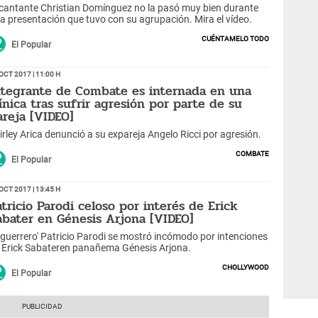
 cantante Christian Domínguez no la pasó muy bien durante
a presentación que tuvo con su agrupación. Mira el vídeo.
Cuéntamelo todo
El Popular
Oct 2017 | 11:00 h
ntegrante de Combate es internada en una
línica tras sufrir agresión por parte de su
areja [VIDEO]
irley Arica denunció a su expareja Angelo Ricci por agresión.
Combate
El Popular
Oct 2017 | 13:45 h
atricio Parodi celoso por interés de Erick
abater en Génesis Arjona [VIDEO]
 'guerrero' Patricio Parodi se mostró incómodo por intenciones
 Erick Sabateren panañema Génesis Arjona.
Chollywood
El Popular