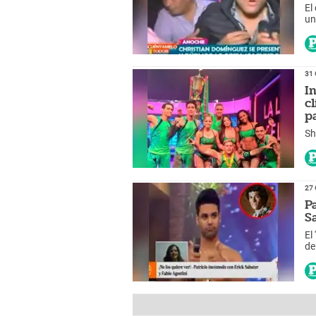
El
un
31 
I
c
p
Sh
27 
P
S
El
de