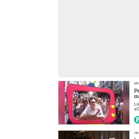
25 
P
m
La
aC
vi
19 