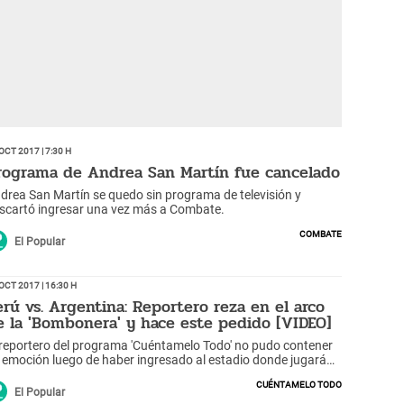
Oct 2017 | 7:30 h
rograma de Andrea San Martín fue cancelado
drea San Martín se quedo sin programa de televisión y
scartó ingresar una vez más a Combate.
Combate
El Popular
Oct 2017 | 16:30 h
erú vs. Argentina: Reportero reza en el arco
e la 'Bombonera' y hace este pedido [VIDEO]
 reportero del programa 'Cuéntamelo Todo' no pudo contener
 emoción luego de haber ingresado al estadio donde jugará
estra selección nacional.
Cuéntamelo todo
El Popular