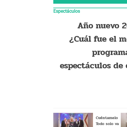
Espectáculos
Año nuevo 2
¿Cuál fue el m
program
espectáculos de 
año? [ENCUE
Cuéntamelo
Todo solo va