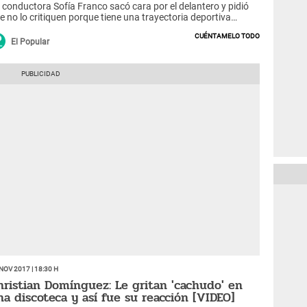
 conductora Sofía Franco sacó cara por el delantero y pidió
e no lo critiquen porque tiene una trayectoria deportiva
pecable.
Cuéntamelo todo
El Popular
Nov 2017 | 18:30 h
hristian Domínguez: Le gritan 'cachudo' en
na discoteca y así fue su reacción [VIDEO]