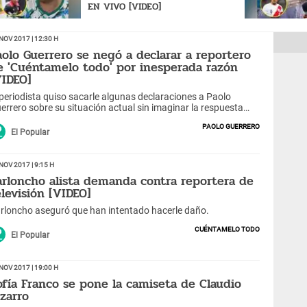
EN VIVO [VIDEO]
Nov 2017 | 12:30 h
aolo Guerrero se negó a declarar a reportero
e 'Cuéntamelo todo' por inesperada razón
VIDEO]
 periodista quiso sacarle algunas declaraciones a Paolo
errero sobre su situación actual sin imaginar la respuesta
e le daría el jugador.
Paolo Guerrero
El Popular
Nov 2017 | 9:15 h
arloncho alista demanda contra reportera de
elevisión [VIDEO]
rloncho aseguró que han intentado hacerle daño.
Cuéntamelo todo
El Popular
Nov 2017 | 19:00 h
ofía Franco se pone la camiseta de Claudio
izarro