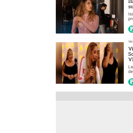
I
s
Is
pr
Do
en
10 
V
S
V
La
de
se