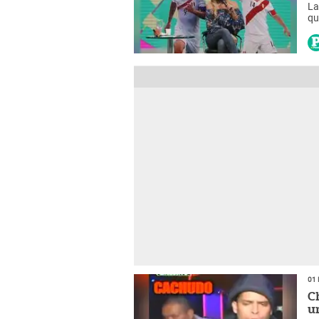
La
qu
im
01 
C
u