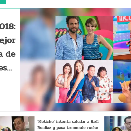
018:
ejor
a de
este
STA]
'Metiche' intenta saludar a Raúl
Ruidíaz y pasa tremendo roche