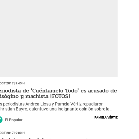
Oct 2017 | 9:45 h
eriodista de 'Cuéntamelo Todo' es acusado de
isógino y machista [FOTOS]
s periodistas Andrea Llosa y Pamela Vértiz repudiaron
hristian Bayro, quientuvo una indignante opinión sobre la
olación a una censista el último domingo
Pamela Vértiz
El Popular
Oct 2017 | 9:00 h