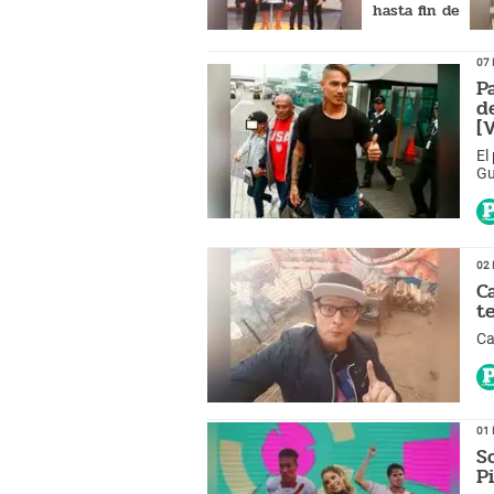
hasta fin de
mes
07 
P
d
[
El
Gu
qu
02 
C
t
Ca
01 
S
P