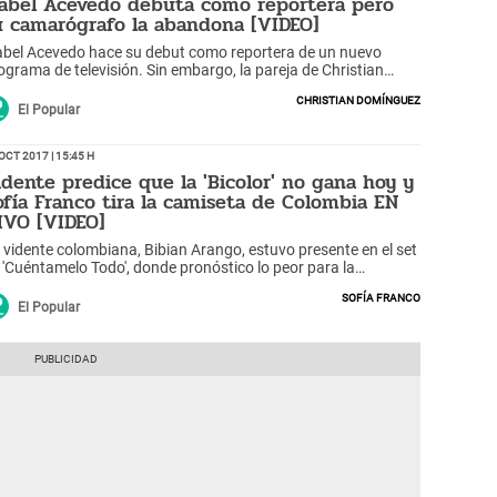
sabel Acevedo debuta como reportera pero
u camarógrafo la abandona [VIDEO]
abel Acevedo hace su debut como reportera de un nuevo
ograma de televisión. Sin embargo, la pareja de Christian
mínguez tuvo un pequeño percance durante su primera
Christian Domínguez
trevista.
El Popular
Oct 2017 | 15:45 h
idente predice que la 'Bicolor' no gana hoy y
ofía Franco tira la camiseta de Colombia EN
IVO [VIDEO]
 vidente colombiana, Bibian Arango, estuvo presente en el set
 'Cuéntamelo Todo', donde pronóstico lo peor para la
lección peruana.
Sofía Franco
El Popular