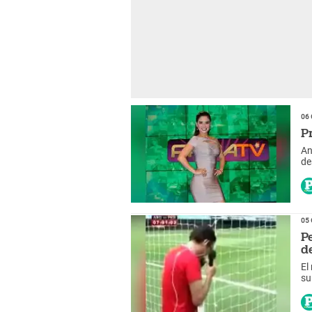
06 
P
An
de
05 
P
d
El
su
nu