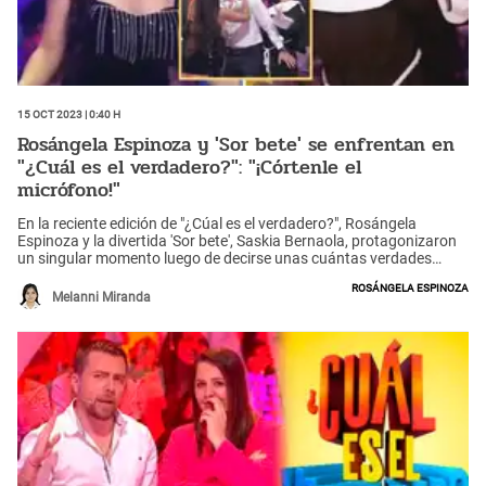
15 Oct 2023 | 0:40 h
Rosángela Espinoza y 'Sor bete' se enfrentan en
"¿Cuál es el verdadero?": "¡Córtenle el
micrófono!"
En la reciente edición de "¿Cúal es el verdadero?", Rosángela
Espinoza y la divertida 'Sor bete', Saskia Bernaola, protagonizaron
un singular momento luego de decirse unas cuántas verdades
delante de todos los presentes. Mira aquí la insólita escena.
Rosángela Espinoza
Melanni Miranda