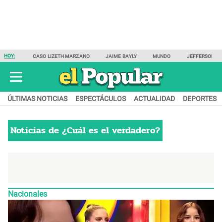
HOY:
CASO LIZETH MARZANO
JAIME BAYLY
MUNDO
JEFFERSON F
ÚLTIMAS NOTICIAS
ESPECTÁCULOS
ACTUALIDAD
DEPORTES
Noticias de
¿Cuál es el verdadero?
Nacionales