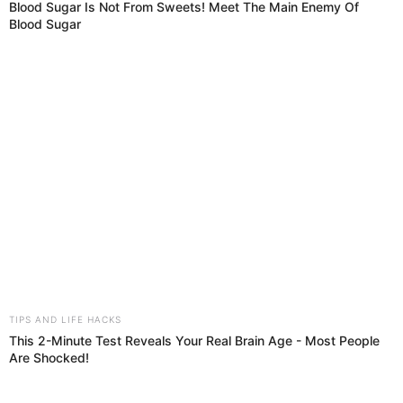
Los equipos deCredicoop San Cristóbaly CredicoopSan Románno
tuvieron piedad y le hidalgaron sendas goleadas alJuventud Alba
Roja y Deportivo Hospital.
Credicoop San Cristóbal
El Popular