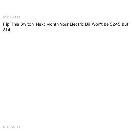
08 Sep 2019 | 6:45 h
Copa Perú 2019: así se jugará la segunda fecha
de la etapa Nacional
Tras realizarse la primera fecha de la etapa Nacional de laCopa
Perúcon más nervios que juegos , los equipos esperan en el
segunda tener un mejor nivel.
Fútbol peruano
El Popular