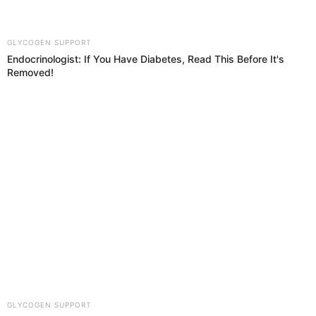
Al jugarse la quinta fecha de laetapa Nacionalde laCopa Perú se
determinó la clasificación de 16 equipos y a la vez la eliminación de
otros 8.
Copa Perú
El Popular
30 Sep 2019 | 6:45 h
Copa Perú 2019: la quinta fecha fue con
sorpresas y goleada