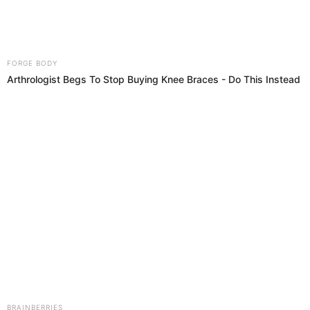
11 Oct 2019 | 21:00 h
Copa Perú 2019: segunda fase de la nacional se
inicia con duelos fraticidas
Ya no hay tiempo para ensayos, el sábado 12 de octubre se dará
inicio a la segunda fase (dieciseisavos) de la etapa Nacional de
laCopa Perú
Copa Perú
El Popular