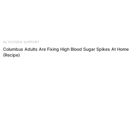
etapa Nacional
Solo quedan dieciséis cupos para completar los 32 equipos que
participarán en la segunda fase de laetapa Nacionalde laCopa Perú
Copa Perú
El Popular
01 Oct 2019 | 4:30 h
Copa Perú 2019: sepa qué equipos clasificaron y
quiénes le dijeron adiós