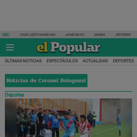
HOY:
CASO LIZETH MARZANO
JAIME BAYLY
MUNDO
JEFFERSON F
ÚLTIMAS NOTICIAS
ESPECTÁCULOS
ACTUALIDAD
DEPORTES
Noticias de
Coronel Bolognesi
Deportes