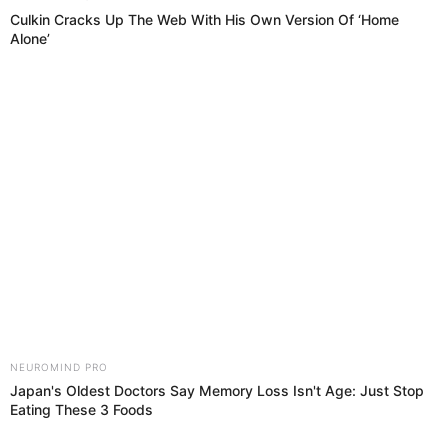
07 Oct 2019 | 11:30 h
Copa Perú 2019: así se jugará los dieciseisavos de
la etapa Nacional
LaCopa Perúen su etapa Nacional se va tornando cada vez mas
interesante, y ya están los 32 equipos que jugarán en la segunda
fase.
Copa Perú
El Popular