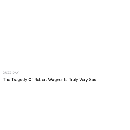
27 Sep 2019 | 4:30 h
Copa Perú 2019: se viene la quinta fecha de la
etapa Nacional
Este fin de semana será decisivo cuando se juegue la quinta fecha
de la etapa Nacional de laCopa Perú.
Copa Perú 2019
El Popular