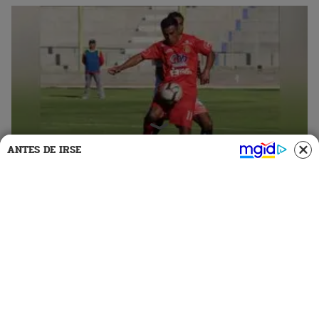
ANTES DE IRSE
13 Oct 2019 | 19:30 h
Copa Perú: con resultados sorpresas se inició
segunda fase de la etapa Nacional
Más de una sorpresa se dio en el inicio de la segunda fase
(dieciseisavos) de la etapa Nacional de laCopa Perúque se
desarrolló entre el sábado 12 y domingo 13.
Copa Perú
El Popular