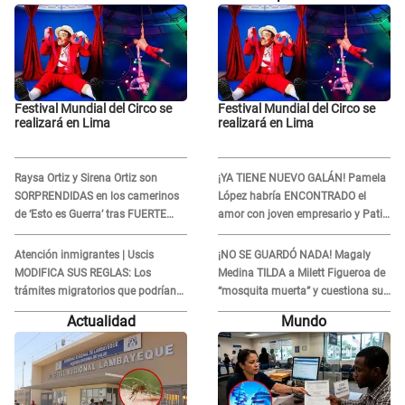
Festival Mundial del Circo se
Festival Mundial del Circo se
realizará en Lima
realizará en Lima
Raysa Ortiz y Sirena Ortiz son
¡YA TIENE NUEVO GALÁN! Pamela
SORPRENDIDAS en los camerinos
López habría ENCONTRADO el
de ‘Esto es Guerra’ tras FUERTE
amor con joven empresario y Pati
ENFRENTAMIENTO con Gabriel
Lorena la ECHA en VIVO
Moisés: “Gracias”
Atención inmigrantes | Uscis
¡NO SE GUARDÓ NADA! Magaly
MODIFICA SUS REGLAS: Los
Medina TILDA a Milett Figueroa de
trámites migratorios que podrían
“mosquita muerta” y cuestiona su
necesitar tu prueba de ADN
RECONCILIACIÓN con Marcelo
Actualidad
Mundo
Tinelli en TV argentina