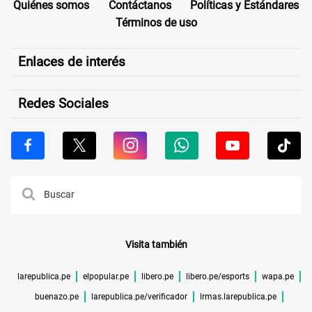
Quiénes somos
Contáctanos
Políticas y Estándares
Términos de uso
Enlaces de interés
Redes Sociales
Visita también
larepublica.pe
elpopular.pe
libero.pe
libero.pe/esports
wapa.pe
buenazo.pe
larepublica.pe/verificador
lrmas.larepublica.pe