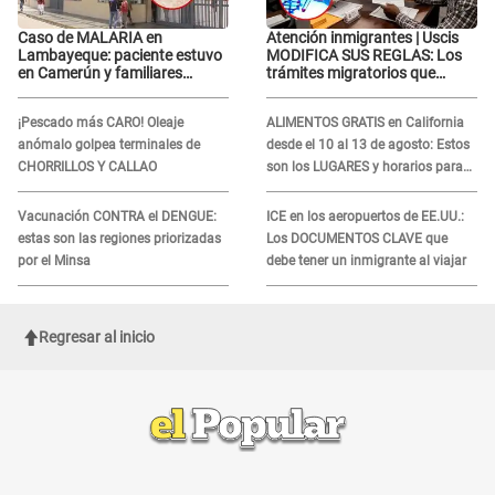
Caso de MALARIA en
Atención inmigrantes | Uscis
Lambayeque: paciente estuvo
MODIFICA SUS REGLAS: Los
en Camerún y familiares
trámites migratorios que
denuncian demora en
podrían necesitar tu prueba de
tratamiento
ADN
¡Pescado más CARO! Oleaje
ALIMENTOS GRATIS en California
anómalo golpea terminales de
desde el 10 al 13 de agosto: Estos
CHORRILLOS Y CALLAO
son los LUGARES y horarios para
recibir la ayuda
Vacunación CONTRA el DENGUE:
ICE en los aeropuertos de EE.UU.:
estas son las regiones priorizadas
Los DOCUMENTOS CLAVE que
por el Minsa
debe tener un inmigrante al viajar
Regresar al inicio