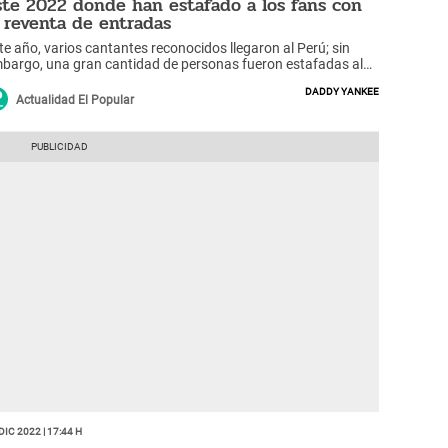
ste 2022 donde han estafado a los fans con
a reventa de entradas
te año, varios cantantes reconocidos llegaron al Perú; sin
bargo, una gran cantidad de personas fueron estafadas al
tentar conseguir una entrada.
Daddy Yankee
Actualidad El Popular
Dic 2022 | 17:44 h