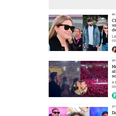
06 
C
v
d
La
co
29 
M
a
s
A 
co
em
27 
D