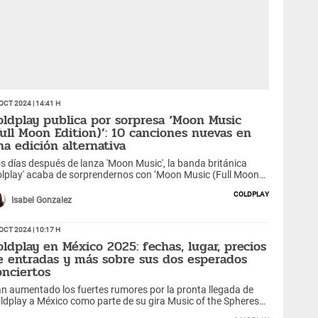
Oct 2024 | 14:41 h
oldplay publica por sorpresa ‘Moon Music
Full Moon Edition)’: 10 canciones nuevas en
na edición alternativa
s días después de lanza 'Moon Music', la banda británica
olplay' acaba de sorprendernos con ‘Moon Music (Full Moon
ition)’, la cual nos trae 20 canciones en total.
Coldplay
Isabel Gonzalez
Oct 2024 | 10:17 h
oldplay en México 2025: fechas, lugar, precios
e entradas y más sobre sus dos esperados
onciertos
n aumentado los fuertes rumores por la pronta llegada de
ldplay a México como parte de su gira Music of the Spheres
rld Tour.