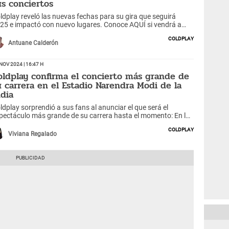
us conciertos
ldplay reveló las nuevas fechas para su gira que seguirá
25 e impactó con nuevo lugares. Conoce AQUÍ si vendrá a
rú, los presuntos precios y más.
Coldplay
Antuane Calderón
Nov 2024 | 16:47 h
oldplay confirma el concierto más grande de
u carrera en el Estadio Narendra Modi de la
ndia
ldplay sorprendió a sus fans al anunciar el que será el
pectáculo más grande de su carrera hasta el momento: En la
dia. Conoce fechas, recintos, y todos los detalles.
Coldplay
Viviana Regalado