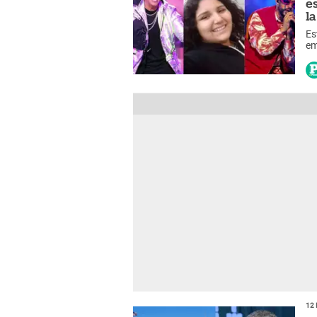
e
l
Es
em
in
12 