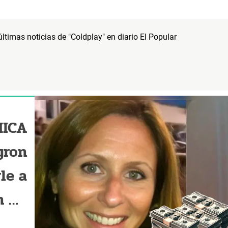
 últimas noticias de "Coldplay" en diario El Popular
MICA
yron
le a
n un
tras