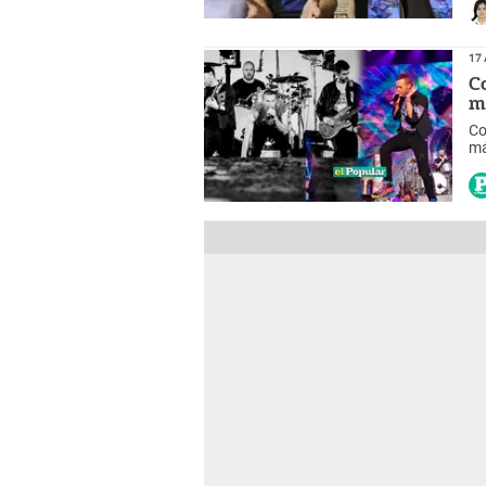
17 
C
m
Co
má