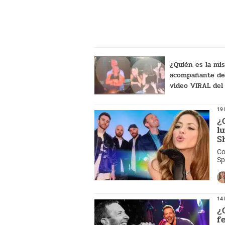
infidelida
concierto de Cold
¿Quién es la mis
acompañante de 
video VIRAL del
Coldplay que sab
INFIDELIDAD?
19 
¿
l
S
Co
Sp
ac
14 
¿
f