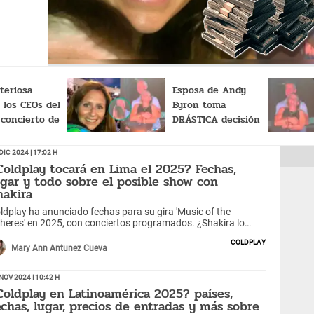
d en
play
teriosa
Esposa de Andy
los CEOs del
Byron toma
 concierto de
DRÁSTICA decisión
ía de la
tras ver el video
VIRAL del recital de
Dic 2024 | 17:02 h
Coldplay
Coldplay tocará en Lima el 2025? Fechas,
ugar y todo sobre el posible show con
hakira
ldplay ha anunciado fechas para su gira 'Music of the
heres' en 2025, con conciertos programados. ¿Shakira lo
ompañará en su gira?
Coldplay
Mary Ann Antunez Cueva
Nov 2024 | 10:42 h
Coldplay en Latinoamérica 2025? países,
echas, lugar, precios de entradas y más sobre