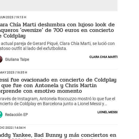
Jun 2023 | 19:13 h
lara Chía Marti deslumbra con lujoso look de
aqueros 'oversize' de 700 euros en concierto
e Coldplay
 actual pareja de Gerard Piqué, Clara Chía Marti, se lució con
stoso outfit al lado del exfutbolista.
Clara Chia Marti
Giuliana Taipe
May 2023 | 16:35 h
essi fue ovacionado en concierto de Coldplay
l que fue con Antonela y Chris Martin
orprende con emotivo momento
través de Instagram, Antonela Roccuzzo mostró lo que fue el
ncierto de Coldplay en Barcelona junto a Lionel Messi y
ocionó a fans.
Lionel Messi
Redacción EP
Dic 2022 | 14:34 h
addy Yankee, Bad Bunny y más conciertos en