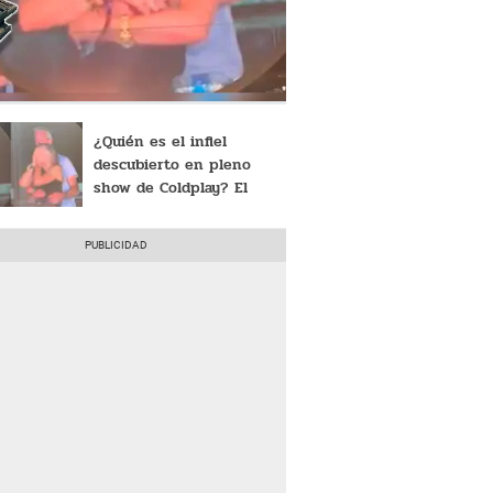
¿Quién es el infiel
descubierto en pleno
show de Coldplay? El
escándalo que
compromete al CEO Andy
Byron