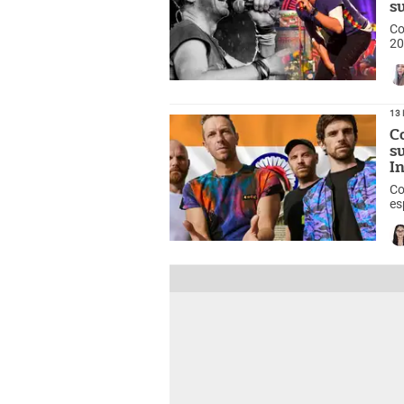
s
Co
20
Pe
13 
C
s
I
Co
es
In