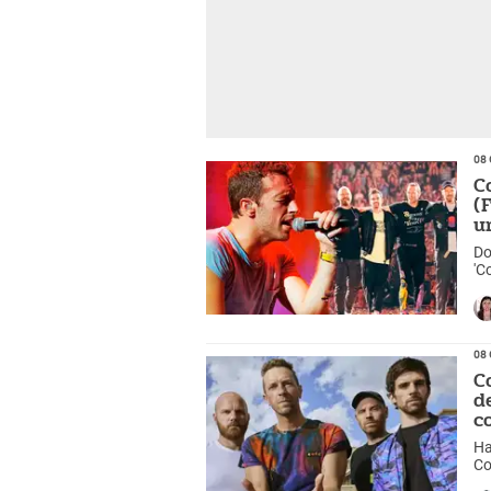
08 
C
(
u
Do
'C
Ed
08 
C
d
c
Ha
Co
Wo