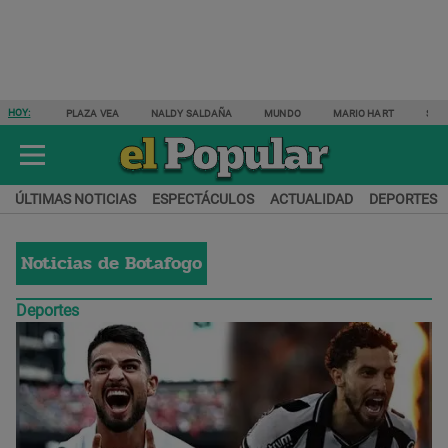
HOY:
PLAZA VEA
NALDY SALDAÑA
MUNDO
MARIO HART
SAM
ÚLTIMAS NOTICIAS
ESPECTÁCULOS
ACTUALIDAD
DEPORTES
Noticias de
Botafogo
Deportes