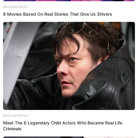
23 Abr 2024 | 11:41 h
Rodrigo Ureña: “Vamos a ganar a Botafogo,
representamos al fútbol peruano”
Mediocampista chileno Rodrigo Ureña confía en que Universitario
logrará el título nacional y el objetivo en la Copa Libertadores.
Universitario
Abraham Alvarado