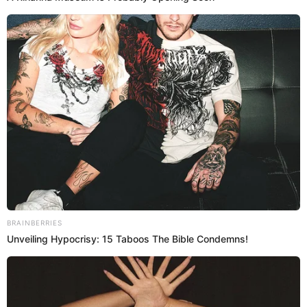
09 Jul 2020 | 10:09 h
Se hacen pasar por futbolista Alex Lecaros para
invitar a Luciana Fuster a Brasil
Luciana Fuster sorprendió a sus seguidores con una sensual
fotografía y recibió inesperada propuesta de una cuenta falsa que
se hacia pasar por el peruano Alexander Lecaros.
Alexander Lecaros
El Popular