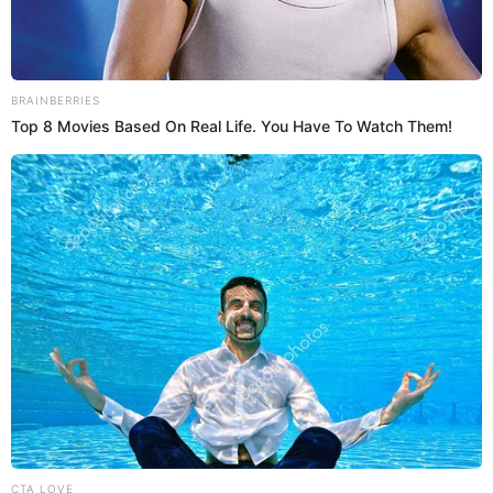
Universitario se despidió de la Copa Libertadores
2024: Botafogo ganó 1-0 en el Monumental
Revisa AQUÍ el encuentro por la fecha 5 de la fase de grupos de la
Copa Libertadores 2024 entre Universitario y Botafogo.
Universitario
Erickson Acuña
16 May 2024 | 14:56 h
¿Cuánto paga Universitario vs. Botafogo en el
Monumental por Copa Libertadores 2024?