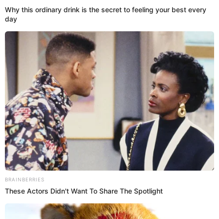
Universitario y Botafogo chocan por la fase de grupos de la Copa
Libertadores 2024. Entérate AQUÍ cuánto están pagando las casas
de apuestas.
Universitario
Erickson Acuña
25 Abr 2024 | 15:44 h
La U y el peor partido del año: perdió con
Botafogo el invicto y presionado en la Copa