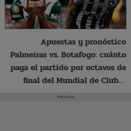
Apuestas y pronóstico
Palmeiras vs. Botafogo: cuánto
paga el partido por octavos de
final del Mundial de Clubes
2025