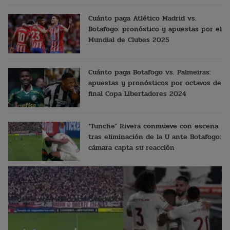
Cuánto paga Atlético Madrid vs.
Botafogo: pronóstico y apuestas por el
Mundial de Clubes 2025
Cuánto paga Botafogo vs. Palmeiras:
apuestas y pronósticos por octavos de
final Copa Libertadores 2024
‘Tunche’ Rivera conmueve con escena
tras eliminación de la U ante Botafogo:
cámara capta su reacción