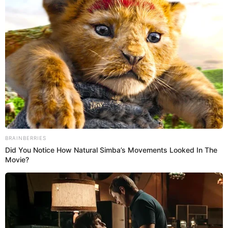
Libertadores
Universitario de Deportes jugó un mal partido ante un Botafogo que
renació en la Copa Libertadores tras ganarle a la U.
Universitario
Abraham Alvarado