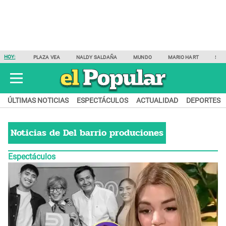
HOY:
PLAZA VEA
NALDY SALDAÑA
MUNDO
MARIO HART
SAM
ÚLTIMAS NOTICIAS
ESPECTÁCULOS
ACTUALIDAD
DEPORTES
Noticias de
Del barrio produciones
Espectáculos