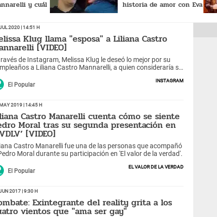
nnarelli y cuál
historia de amor con Eva
encia de edad
Bracamonte: “La
perseguí”
Jul 2020 | 14:51 h
elissa Klug llama "esposa" a Liliana Castro
annarelli [VIDEO]
través de Instagram, Melissa Klug le deseó lo mejor por su
mpleaños a Liliana Castro Mannarelli, a quien consideraría su
sposa".
Instagram
El Popular
May 2019 | 14:45 h
iliana Castro Manarelli cuenta cómo se siente
edro Moral tras su segunda presentación en
EVDLV’ [VIDEO]
liana Castro Manarelli fue una de las personas que acompañó
Pedro Moral durante su participación en 'El valor de la verdad'.
El valor de la verdad
El Popular
Jun 2017 | 9:30 h
ombate: Exintegrante del reality grita a los
uatro vientos que "ama ser gay"