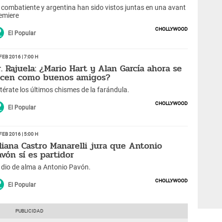
 combatiente y argentina han sido vistos juntas en una avant
emiere
Chollywood
El Popular
Feb 2016 | 7:00 h
r. Rajuela: ¿Mario Hart y Alan García ahora se
ucen como buenos amigos?
térate los últimos chismes de la farándula.
Chollywood
El Popular
Feb 2016 | 5:00 h
iliana Castro Manarelli jura que Antonio
avón sí es partidor
 dio de alma a Antonio Pavón.
Chollywood
El Popular