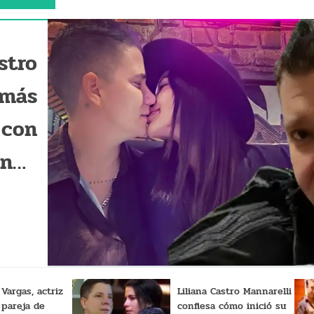
stro
 más
 con
ondo
an su
amo"
Vargas, actriz
Liliana Castro Mannarelli
pareja de
confiesa cómo inició su