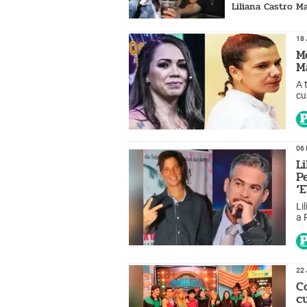
Liliana Castro Ma
es la gran difer
18 
M
M
A 
cu
"e
06 
L
P
‘
Li
a 
22 
C
c