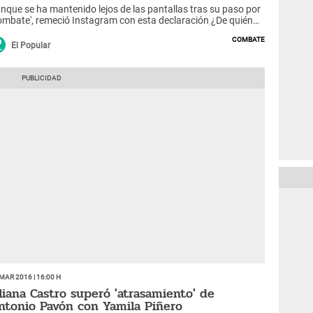
nque se ha mantenido lejos de las pantallas tras su paso por
ombate', remeció Instagram con esta declaración ¿De quién
 trata?
Combate
El Popular
Mar 2016 | 16:00 h
iliana Castro superó 'atrasamiento' de
ntonio Pavón con Yamila Piñero