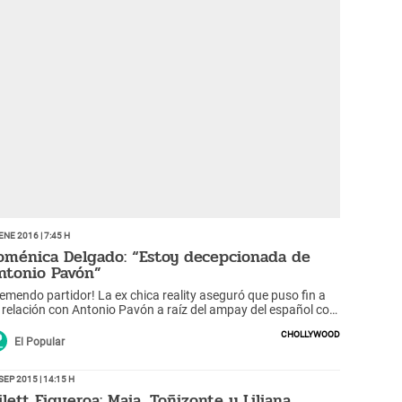
Ene 2016 | 7:45 h
oménica Delgado: “Estoy decepcionada de
ntonio Pavón”
remendo partidor! La ex chica reality aseguró que puso fin a
 relación con Antonio Pavón a raíz del ampay del español con
 ex pareja de Liliana Castro Mannarelli.
Chollywood
El Popular
Sep 2015 | 14:15 h
ilett Figueroa: Maia, Toñizonte y Liliana