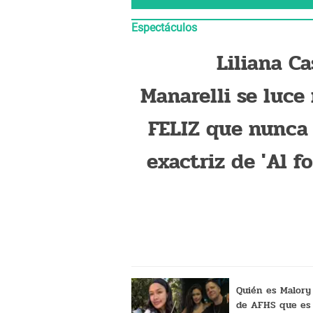
Espectáculos
Liliana Ca
Manarelli se luce
FELIZ que nunca
exactriz de 'Al f
hay sitio' y grit
amor: "Te 
Quién es Malory 
de AFHS que es 