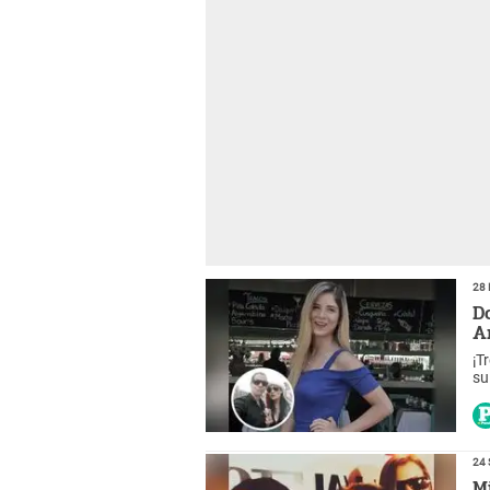
28 
D
A
¡T
su
la
24 
M