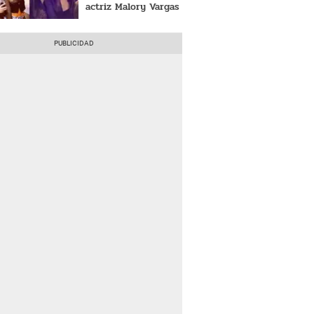
actriz Malory Vargas
gritan su amor: "¡Por
una vida contigo!"