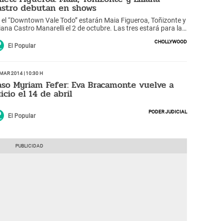
astro debutan en shows
 el “Downtown Vale Todo” estarán Maia Figueroa, Toñizonte y
liana Castro Manarelli el 2 de octubre. Las tres estará para la
esta “Amnesia” y así animar a todo el público.
Chollywood
El Popular
Mar 2014 | 10:30 h
aso Myriam Fefer: Eva Bracamonte vuelve a
icio el 14 de abril
Poder Judicial
El Popular