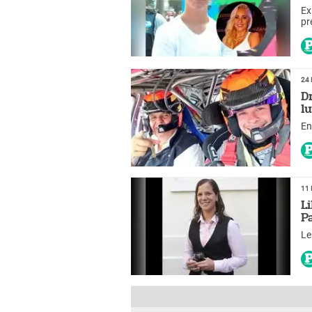
Ex
pr
24 
D
l
En
11 
L
P
Le