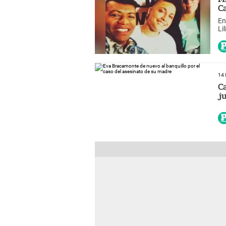
C
En
Li
fi
14 
C
ju