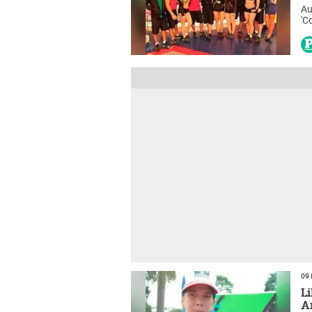
Au
'C
se
09 
L
A