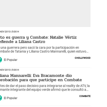
Nov 2013 | 5:00 h
sto es guerra y Combate: Natalie Vértiz
efiende a Liliana Castro
 una guerrera pero sacó la cara por la participación en
mbate de Tatania y Liliana Castro Mannarelli, quien estuvo
plicada en la muerte de la empresaria Myriam Fefer.
Chollywood
El Popular
Nov 2013 | 5:00 h
iliana Mannarelli: Eva Bracamonte dio
probación para que participe en Combate
tes de dar el paso decisivo para integrarse al reality de ATV, la
amante integrante del equipo verde afirmó que le consultó a
 ex pareja sentimental.
Combate
El Popular