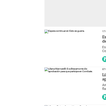
17 
E
d
Es
Co
im
07 
L
a
An
fl
su