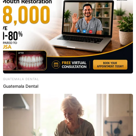
08 Ago 2019 | 10:30 h
“Los Shapis” le responde así a Tony Rosado por
comportamiento inapropiado en los escenarios
El cantante de cumbia, Tony Rosado, sigue en el ojo de la tormenta
por haber sido acusado de realizar apología al feminicidio y, ahora,
recibe un llamado de atenión por Apdayc.