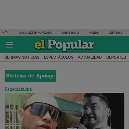
HOY:
CASO LIZETH MARZANO
JAIME BAYLY
MUNDO
JEFFERSON F
ÚLTIMAS NOTICIAS
ESPECTÁCULOS
ACTUALIDAD
DEPORTES
Noticias de
Apdayc
Espectáculos