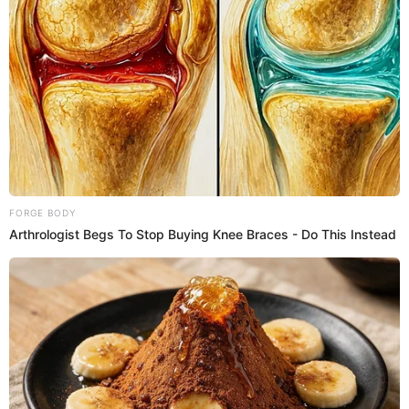
12 May 2021 | 18:52 h
Los Hermanos Yaipén delicados de salud, según
APDAYC: "Nuestras oraciones por su pronta
recuperación"
La Asociación Peruana de Autores y Compositores elevó sus
oraciones para pedir la recuperación de los líderes de los
"Hermanos Yaipén" quienes estarían graves de salud.
Hermanos Yaipén
El Popular