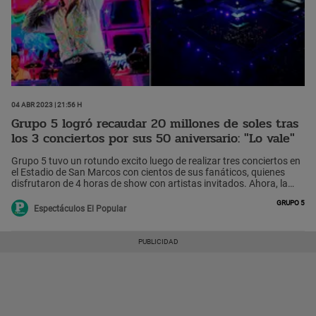
04 Abr 2023 | 21:56 h
Grupo 5 logró recaudar 20 millones de soles tras
los 3 conciertos por sus 50 aniversario: "Lo vale"
Grupo 5 tuvo un rotundo excito luego de realizar tres conciertos en
el Estadio de San Marcos con cientos de sus fanáticos, quienes
disfrutaron de 4 horas de show con artistas invitados. Ahora, la
Asociación Peruana de Autores y Compositores (Apdayc) reveló
Grupo 5
que la orquesta recaudó aproximadamente 20 millones de soles.
Espectáculos El Popular