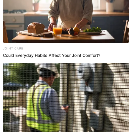
Tony Rosado
El Popular
28 Sep 2018 | 15:15 h
Susy Díaz: ADPAYC le envía singular saludo de
cumpleaños [FOTO Y VIDEO]
Susy Díaz está de cumpleaños yADPAYCla saluda con singular
mensaje en Facebook.
Facebook
El Popular