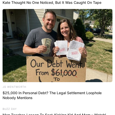
estafó con entradas de Daddy Yankee y Bad
Bunny
El Ministerio Público de Lima Centro investiga a Pamela Soley
Cabanillas Sánchez, por vender entradas falsas de los cantantes
Daddy Yankee, Morat, Coldplay, Bad Bunny y de partidos de fútbol.
Daddy Yankee
Actualidad El Popular