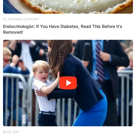
Músico español 'El Moro' hace llamado tras
violento robo en Chorrillos
El músico José Antonio El Moro nunca imaginó que él y sus
compañeros fueran víctimas de un violento robo cuando estaban
por brindar un show en el distrito de Chorrillos.
Robo
Espectáculos El Popular
10 Feb 2023 | 13:29 h
Dictan 18 meses de prisión para mujer que