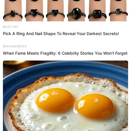
Poder Judicial ordenan captura internacional para
estafadora de Daddy Yankee
El Poder Judicial dispuso a la policía y a la Interpol la ubicación y
captura de Pamela Cabanillas por estafar con entradas falsas para
los conciertos de los cantantes Daddy Yankee, Bad Bunny y otros.
Daddy Yankee
Actualidad El Popular
14 Feb 2023 | 14:31 h
"Golpeaban a la gente y nos amedrentaron":