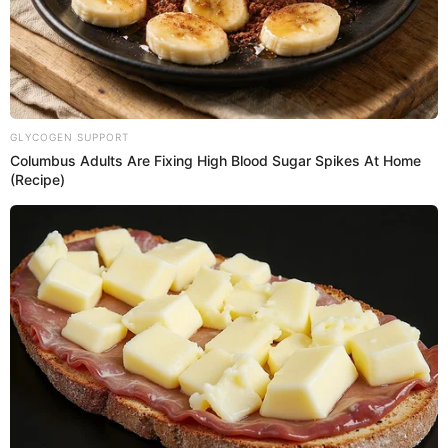
02 Dic 2019 | 8:00 h
Pedro Suárez Vertiz se pronuncia por cobro de
regalías de su música en 'Asu mare' [FOTO]
Pedro Suárez Vertiz se manifestó para aclarar el tema sobre las
regalías que no recibió de la película 'Asu Mare'.
Pedro Suárez Vértiz
El Popular