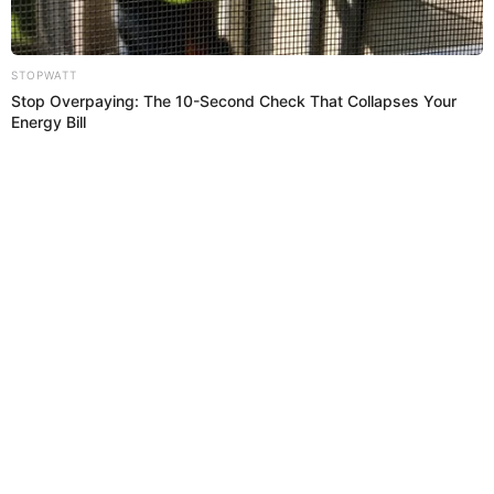
05 Sep 2018 | 21:45 h
Iván Cruz sufrió accidente y fue hospitalizado de
emergencia [FOTO Y VIDEO]
Iván Cruz sufrió accidentey fue hospitalizado en el Hospital Centro
Médico Naval del Callao.
Música
El Popular