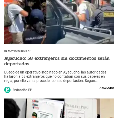
04 May 2023 | 22:57 h
Ayacucho: 58 extranjeros sin documentos serán
deportados
Luego de un operativo inopinado en Ayacucho, las autoridades
hallaron a 58 extranjeros que no contaban con sus papeles en
regla, por ello van a proceder con su deportación. Según
informaciones lo ciudadanos deportados son de nacionalidad
Ayacucho
venezolana y colombiana, los cuales cuentan con antecedentes
Redacción EP
penales.