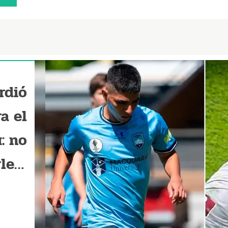
rdió
a el
ú: no
le a
ayne