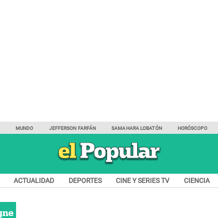
Y
MUNDO
JEFFERSON FARFÁN
SAMAHARA LOBATÓN
HORÓSCOPO
ACTUALIDAD
DEPORTES
CINE Y SERIES TV
CIENCIA
yne