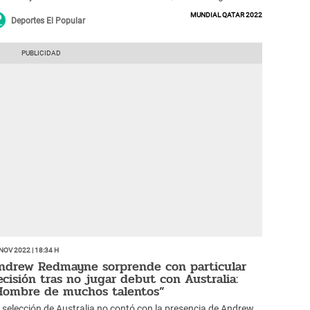
l de Mathew Leckie.
Mundial Qatar 2022
Deportes El Popular
Nov 2022 | 18:34 h
ndrew Redmayne sorprende con particular
ecisión tras no jugar debut con Australia:
Hombre de muchos talentos”
 selección de Australia no contó con la presencia de Andrew