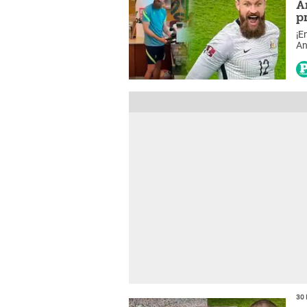
A
p
¡E
An
pr
30 