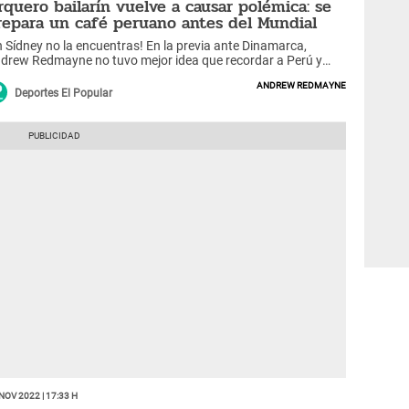
rquero bailarín vuelve a causar polémica: se
repara un café peruano antes del Mundial
n Sídney no la encuentras! En la previa ante Dinamarca,
drew Redmayne no tuvo mejor idea que recordar a Perú y
obar un café nacional.
Andrew Redmayne
Deportes El Popular
Nov 2022 | 17:33 h