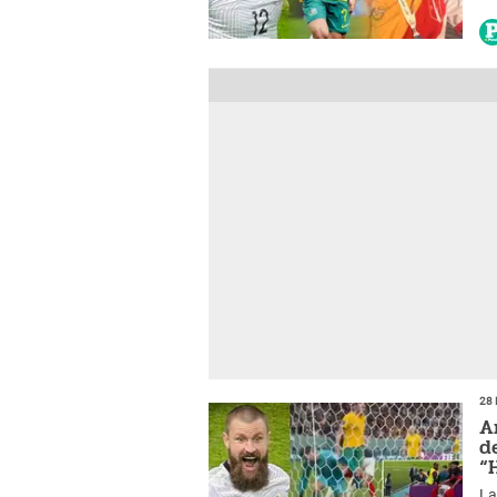
go
28 
A
d
“
La