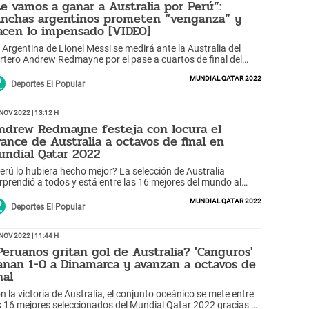
Le vamos a ganar a Australia por Perú”:
inchas argentinos prometen “venganza” y
acen lo impensado [VIDEO]
 Argentina de Lionel Messi se medirá ante la Australia del
rtero Andrew Redmayne por el pase a cuartos de final del
ndial Qatar 2022.
Mundial Qatar 2022
Deportes El Popular
Nov 2022 | 13:12 h
ndrew Redmayne festeja con locura el
vance de Australia a octavos de final en
undial Qatar 2022
erú lo hubiera hecho mejor? La selección de Australia
rprendió a todos y está entre las 16 mejores del mundo al
ncer a Dinamarca y sumar el mismo puntaje que Francia en el
Mundial Qatar 2022
upo D. Y el arquero bailarín festejó con todo.
Deportes El Popular
Nov 2022 | 11:44 h
Peruanos gritan gol de Australia? 'Canguros'
anan 1-0 a Dinamarca y avanzan a octavos de
nal
n la victoria de Australia, el conjunto oceánico se mete entre
s 16 mejores seleccionados del Mundial Qatar 2022 gracias al