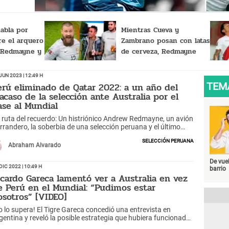
abla por
Mientras Cueva y
re el arquero
Zambrano posan con latas
w Redmayne y
de cerveza, Redmayne
sivo”
hace ayuda social en
Australia
Jun 2023 | 12:49 h
erú eliminado de Qatar 2022: a un año del
TEM
racaso de la selección ante Australia por el
ase al Mundial
 ruta del recuerdo: Un histriónico Andrew Redmayne, un avión
rrandero, la soberbia de una selección peruana y el último
rtido de Ricardo Gareca son los amargos momentos que
Selección Peruana
rú vivió hace un año.
Abraham Alvarado
De vuel
Dic 2022 | 10:49 h
barrio
icardo Gareca lamentó ver a Australia en vez
e Perú en el Mundial: “Pudimos estar
osotros” [VIDEO]
o lo supera! El Tigre Gareca concedió una entrevista en
gentina y reveló la posible estrategia que hubiera funcionado
ntra el arquero bailarín Andrew Redmayne.