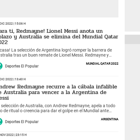
Dic 2022 | 15:06 h
Para ti, Redmayne! Lionel Messi anota un
olazo y Australia se elimina del Mundial Qatar
022
 casa! La selección de Argentina logró romper la barrera de
stralia tras un buen remate de Lionel Messi. Redmayne y
mpañía lo sufren.
Mundial Qatar 2022
Deportes El Popular
Dic 2022 | 13:40 h
ndrew Redmayne recurre a la cábala infalible
e Australia para vencer a la Argentina de
essi
 selección de Australia, con Andrew Redmayne, apela a todo
po de ritual o creencia para dar el golpe en el Mundial ante
gentina. Ahora, la cábala del arquero bailarín es el “café
Argentina
ruano”.
Deportes El Popular
Nov 2022 | 23:15 h