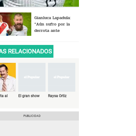
Gianluca Lapadula:
“Aún sufro por la
derrota ante
Australia, el dolor lo
llevaré siempre”
AS RELACIONADOS
ta al
El gran show
Raysa Ortiz