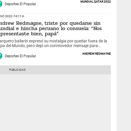
Mundial Qatar 2022
Deportes El Popular
Dic 2022 | 16:11 h
ndrew Redmayne, triste por quedarse sin
undial e hincha peruano lo consuela: “Nos
epresentaste bien, papá”
 arquero bailarín expresó su nostalgia por quedar fuera de la
pa del Mundo, pero dejó un conmovedor mensaje para
evalecer la unión de los australianos. Hinchas peruanos se
Andrew Redmayne
iadaron y le dejaron muestras de apoyo.
Deportes El Popular