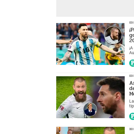
03 
¡
g
2
¡A
Au
co
03 
A
d
M
La
ti
Ar
pe
30 