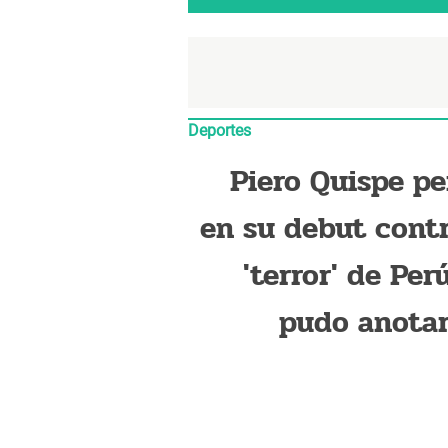
Deportes
Piero Quispe pe
en su debut contr
'terror' de Per
pudo anotar
Andrew Redm