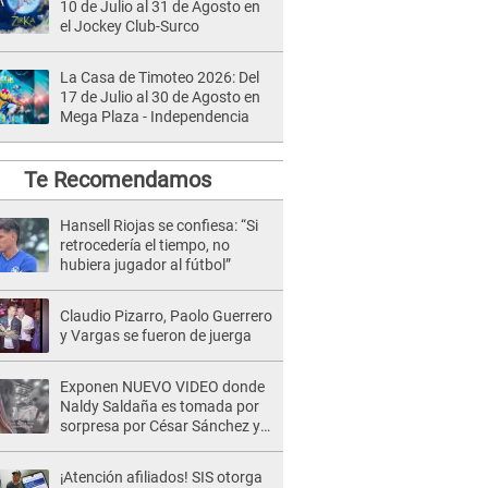
10 de Julio al 31 de Agosto en
el Jockey Club-Surco
La Casa de Timoteo 2026: Del
17 de Julio al 30 de Agosto en
Mega Plaza - Independencia
Te Recomendamos
Hansell Riojas se confiesa: “Si
retrocedería el tiempo, no
hubiera jugador al fútbol”
Claudio Pizarro, Paolo Guerrero
y Vargas se fueron de juerga
Exponen NUEVO VIDEO donde
Naldy Saldaña es tomada por
sorpresa por César Sánchez y
ella evidencia su REACCIÓN: Le
agarró la mano
¡Atención afiliados! SIS otorga