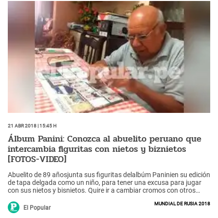
21 Abr 2018 | 15:45 h
Álbum Panini: Conozca al abuelito peruano que
intercambia figuritas con nietos y biznietos
[FOTOS-VIDEO]
Abuelito de 89 añosjunta sus figuritas delalbúm Paninien su edición
de tapa delgada como un niño, para tener una excusa para jugar
con sus nietos y bisnietos. Quire ir a cambiar cromos con otros
ancianos a los asilos como Canevaro y distraerse por el Mundial de
Mundial de Rusia 2018
Rusia 2018.
El Popular