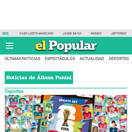
HOY:
CASO LIZETH MARZANO
JAIME BAYLY
MUNDO
JEFFERSON F
ÚLTIMAS NOTICIAS
ESPECTÁCULOS
ACTUALIDAD
DEPORTES
Noticias de
Álbum Panini
Deportes