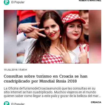
Roberto Martínez
El Popular
15 Jul 2018 | 15:45 h
Consultas sobre turismo en Croacia se han
cuadriplicado por Mundial Rusia 2018
La Oficina deTurismodeCroaciaanunció que las consultas en su
sitio internet se han cuadriplicado. Muchos viajeros en el mundo
quieren saber como llegar a este país y gozar de la belleza del mar
Adriático y sus preciosas islas.Subcampeonato del mundo los pone
Croacia
en el mapa de los viajes.
El Popular