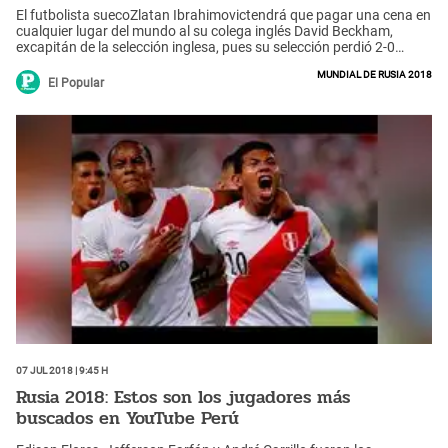
El futbolista suecoZlatan Ibrahimovictendrá que pagar una cena en
cualquier lugar del mundo al su colega inglés David Beckham,
excapitán de la selección inglesa, pues su selección perdió 2-0
frente a los Tres Leones por los cuartos de final del Mundial
Mundial de Rusia 2018
deRusia 2018.
El Popular
07 Jul 2018 | 9:45 h
Rusia 2018: Estos son los jugadores más
buscados en YouTube Perú