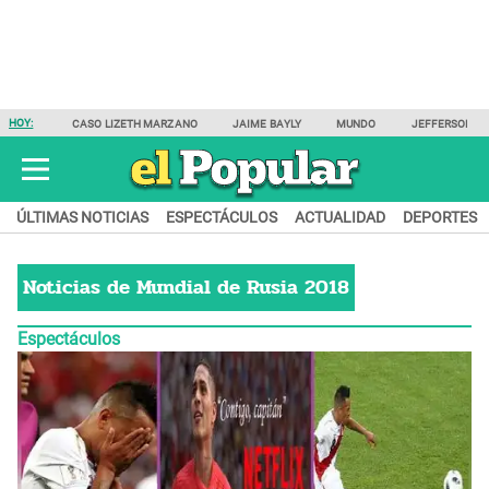
HOY:
CASO LIZETH MARZANO
JAIME BAYLY
MUNDO
JEFFERSON F
ÚLTIMAS NOTICIAS
ESPECTÁCULOS
ACTUALIDAD
DEPORTES
Noticias de
Mundial de Rusia 2018
Espectáculos