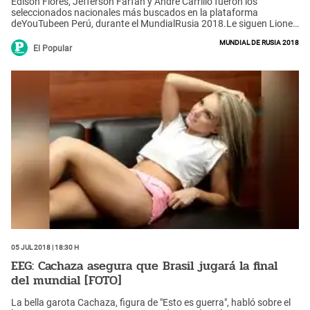
Edison Flores, Jefferson Farfán y André Carrillo fueron los
seleccionados nacionales más buscados en la plataforma
deYouTubeen Perú, durante el MundialRusia 2018.Le siguen Lionel
Messi ,Cristiano Ronaldo ,James Rodríguez yNeymar.
Mundial de Rusia 2018
El Popular
05 Jul 2018 | 18:30 h
EEG: Cachaza asegura que Brasil jugará la final
del mundial [FOTO]
La bella garota Cachaza, figura de "Esto es guerra", habló sobre el