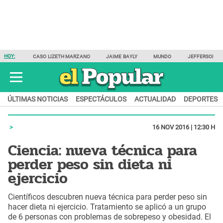
HOY:
CASO LIZETH MARZANO
JAIME BAYLY
MUNDO
JEFFERSON F
ÚLTIMAS NOTICIAS
ESPECTÁCULOS
ACTUALIDAD
DEPORTES
16 NOV 2016 | 12:30 H
Ciencia: nueva técnica para
perder peso sin dieta ni
ejercicio
Científicos descubren nueva técnica para perder peso sin
hacer dieta ni ejercicio. Tratamiento se aplicó a un grupo
de 6 personas con problemas de sobrepeso y obesidad. El