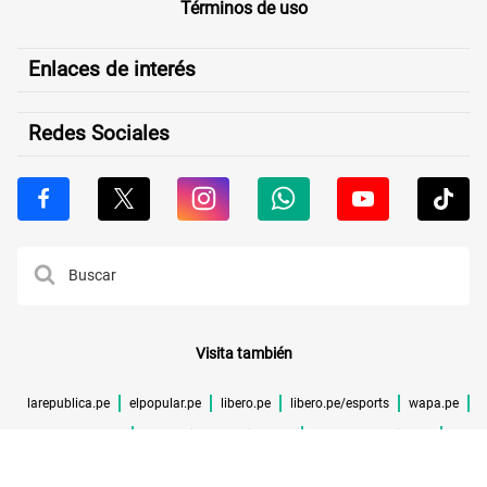
Términos de uso
Enlaces de interés
Redes Sociales
Visita también
larepublica.pe
elpopular.pe
libero.pe
libero.pe/esports
wapa.pe
buenazo.pe
larepublica.pe/verificador
lrmas.larepublica.pe
cuponidad.pe