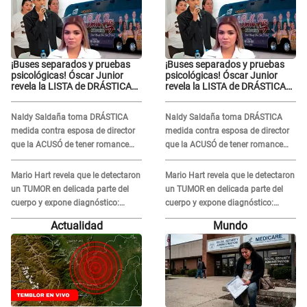
¡Buses separados y pruebas
¡Buses separados y pruebas
psicológicas! Óscar Junior
psicológicas! Óscar Junior
revela la LISTA de DRÁSTICAS
revela la LISTA de DRÁSTICAS
medidas para prevenir acoso
medidas para prevenir acoso
en 'La Bella Luz' tras caso
en 'La Bella Luz' tras caso
Naldy Saldaña toma DRÁSTICA
Naldy Saldaña toma DRÁSTICA
Naldy Saldaña
Naldy Saldaña
medida contra esposa de director
medida contra esposa de director
que la ACUSÓ de tener romance
que la ACUSÓ de tener romance
con él: "Muy triste..."
con él: "Muy triste..."
Mario Hart revela que le detectaron
Mario Hart revela que le detectaron
un TUMOR en delicada parte del
un TUMOR en delicada parte del
cuerpo y expone diagnóstico:
cuerpo y expone diagnóstico:
"Dolores muy fuertes..."
"Dolores muy fuertes..."
Actualidad
Mundo