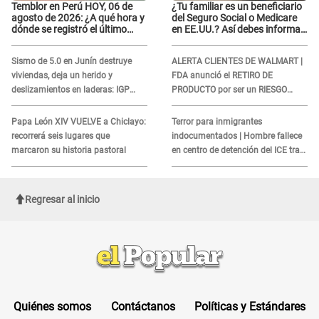
Temblor en Perú HOY, 06 de
¿Tu familiar es un beneficiario
agosto de 2026: ¿A qué hora y
del Seguro Social o Medicare
dónde se registró el último
en EE.UU.? Así debes informar
sismo, según IGP?
sobre su muerte para EVITAR
COBROS
Sismo de 5.0 en Junín destruye
ALERTA CLIENTES DE WALMART |
viviendas, deja un herido y
FDA anunció el RETIRO DE
deslizamientos en laderas: IGP
PRODUCTO por ser un RIESGO
alerta sobre posibles réplicas
MORTAL para consumidores: ¿Cuál
es?
Papa León XIV VUELVE a Chiclayo:
Terror para inmigrantes
recorrerá seis lugares que
indocumentados | Hombre fallece
marcaron su historia pastoral
en centro de detención del ICE tras
sufrir una "emergencia médica"
Regresar al inicio
Quiénes somos
Contáctanos
Políticas y Estándares