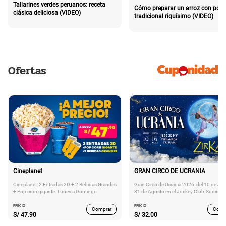
Tallarines verdes peruanos: receta
Cómo preparar un arroz con poll
clásica deliciosa (VIDEO)
tradicional riquísimo (VIDEO)
Ofertas
Cineplanet
GRAN CIRCO DE UCRANIA
Cineplanet: 2 Entradas 2D + 2 Bebidas Grandes
Gran Circo de Ucrania 2026: del 10 de Juli
+ Pop corn gigante. Lunes a Domingo
31 de Agosto en el Jockey Club-Surco
PRECIO
PRECIO
Comprar
Comp
S/
47.90
S/
32.00