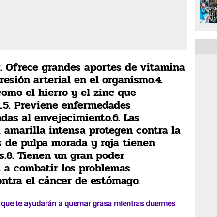
2. Ofrece grandes aportes de vitamina
resión arterial en el organismo.4.
omo el hierro y el zinc que
.5. Previene enfermedades
das al envejecimiento.6. Las
 amarilla intensa protegen contra la
s de pulpa morada y roja tienen
s.8. Tienen un gran poder
n a combatir los problemas
ontra el cáncer de estómago.
s que te ayudarán a quemar grasa mientras duermes