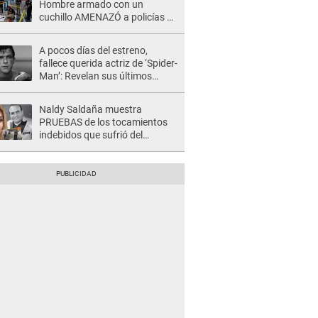
Hombre armado con un
cuchillo AMENAZÓ a policías y
clientes: Este fue su INSÓLITO
FINAL
A pocos días del estreno,
fallece querida actriz de ‘Spider-
Man’: Revelan sus últimos
momentos de vida
Naldy Saldaña muestra
PRUEBAS de los tocamientos
indebidos que sufrió del
director de La Bella Luz y SE
QUIEBRA: "Estaba asustada"