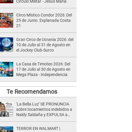
Círculo Militar - Jesús María
Circo Místico Condor 2026: Del
25 de Junio. Explanada Costa
21
Gran Circo de Ucrania 2026: del
10 de Julio al 31 de Agosto en
el Jockey Club-Surco
La Casa de Timoteo 2026: Del
17 de Julio al 30 de Agosto en
Mega Plaza - Independencia
Te Recomendamos
'La Bella Luz' SE PRONUNCIA
sobre tocamientos indebidos a
Naldy Saldaña y EXPULSA a
director: "Rechazamos
cualquier acto de violencia"
TERROR EN WALMART |