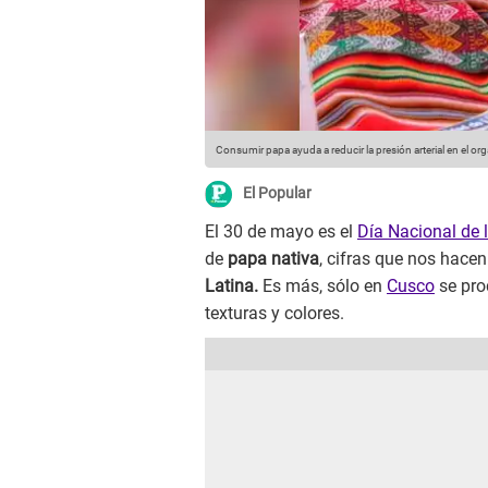
Consumir papa ayuda a reducir la presión arterial en el o
El Popular
El 30 de mayo es el
Día Nacional de 
de
papa nativa
, cifras que nos hacen
Latina.
Es más, sólo en
Cusco
se pro
texturas y colores.