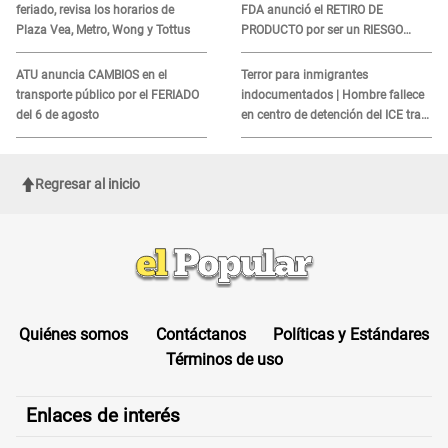
feriado, revisa los horarios de
FDA anunció el RETIRO DE
Plaza Vea, Metro, Wong y Tottus
PRODUCTO por ser un RIESGO
MORTAL para consumidores: ¿Cuál
es?
ATU anuncia CAMBIOS en el
Terror para inmigrantes
transporte público por el FERIADO
indocumentados | Hombre fallece
del 6 de agosto
en centro de detención del ICE tras
sufrir una "emergencia médica"
Regresar al inicio
Quiénes somos
Contáctanos
Políticas y Estándares
Términos de uso
Enlaces de interés