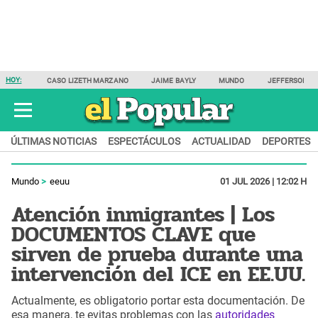
HOY:
CASO LIZETH MARZANO
JAIME BAYLY
MUNDO
JEFFERSON F
ÚLTIMAS NOTICIAS
ESPECTÁCULOS
ACTUALIDAD
DEPORTES
Mundo
eeuu
01 JUL 2026 | 12:02 H
Atención inmigrantes | Los
DOCUMENTOS CLAVE que
sirven de prueba durante una
intervención del ICE en EE.UU.
Actualmente, es obligatorio portar esta documentación. De
esa manera, te evitas problemas con las
autoridades