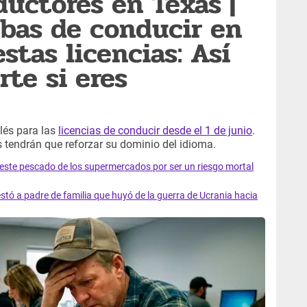
uctores en Texas |
bas de conducir en
stas licencias: Así
rte si eres
lés para las
licencias de conducir desde el 1 de junio
.
tendrán que reforzar su dominio del idioma.
e este pescado de los supermercados por ser un riesgo mortal
tó a padre de familia que huyó de la guerra de Ucrania hacia