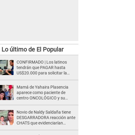
Lo último de El Popular
CONFIRMADO | Los latinos
tendrán que PAGAR hasta
US$20.000 para solicitar la
visa: ¿Perú está incluido?
Mamá de Yahaira Plasencia
aparece como paciente de
centro ONCOLÓGICO y su
hermano lanza DESGARRADOR
mensaje: "Hoy fue la última..."
Novio de Naldy Saldaña tiene
DESGARRADORA reacción ante
CHATS que evidenciarían
INFIDELIDAD con animador de
'La Bella Luz': "Se puso..."