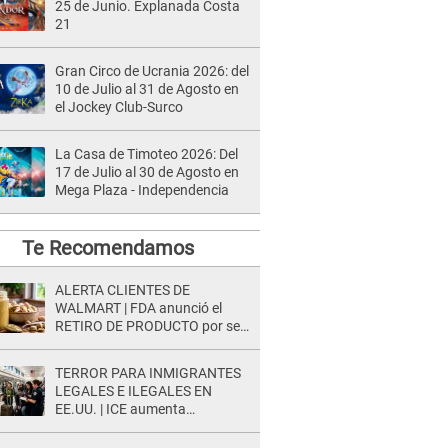
25 de Junio. Explanada Costa
21
Gran Circo de Ucrania 2026: del
10 de Julio al 31 de Agosto en
el Jockey Club-Surco
La Casa de Timoteo 2026: Del
17 de Julio al 30 de Agosto en
Mega Plaza - Independencia
Te Recomendamos
ALERTA CLIENTES DE
WALMART | FDA anunció el
RETIRO DE PRODUCTO por ser
un RIESGO MORTAL para
consumidores: ¿Cuál es?
TERROR PARA INMIGRANTES
LEGALES E ILEGALES EN
EE.UU. | ICE aumenta
operativos y arrestos a
extranjeros en aeropuertos