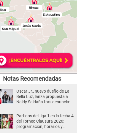
Notas Recomendadas
Óscar Jr., nuevo dueño de La
Bella Luz, lanza propuesta a
Naldy Saldaña tras denuncia:
“Va a haber otro tipo de ley”
Partidos de Liga 1 en la fecha 4
del Torneo Clausura 2026:
programación, horarios y
dónde ver