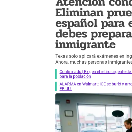
Atención cond
Eliminan prue
español para e
debes prepara
inmigrante
Texas solo aplicará exámenes en ing
Ahora, muchas personas inmigrantes 
Confirmado | Exigen el retiro urgente d
para la población
ALARMA en Walmart: ICE se burló y arres
EE.UU.