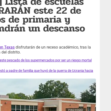
Lista de escuelas
RRARÁN este 22 de
s de primaria y
endrán un descanso
 en Texas
disfrutarán de un receso académico, tras la
el distrito.
e este pescado de los supermercados por ser un riesgo mortal
tó a padre de familia que huyó de la guerra de Ucrania hacia