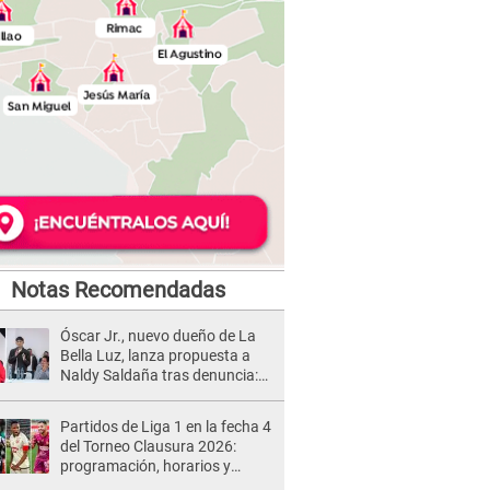
Notas Recomendadas
Óscar Jr., nuevo dueño de La
Bella Luz, lanza propuesta a
Naldy Saldaña tras denuncia:
“Va a haber otro tipo de ley”
Partidos de Liga 1 en la fecha 4
del Torneo Clausura 2026:
programación, horarios y
dónde ver