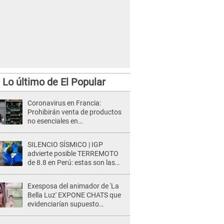
Lo último de El Popular
Coronavirus en Francia:
Prohibirán venta de productos
no esenciales en
hipermercados
SILENCIO SÍSMICO | IGP
advierte posible TERREMOTO
de 8.8 en Perú: estas son las
zonas más expuestas
Exesposa del animador de 'La
Bella Luz' EXPONE CHATS que
evidenciarían supuesto
romance clandestino con Naldy
Saldaña, pese a tener pareja