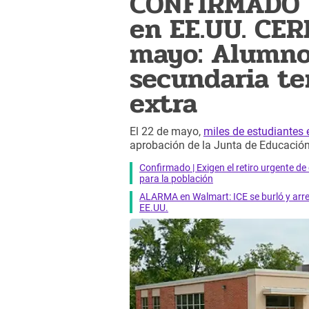
CONFIRMADO | 
en EE.UU. CE
mayo: Alumno
secundaria t
extra
El 22 de mayo,
miles de estudiantes
aprobación de la Junta de Educación d
Confirmado | Exigen el retiro urgente d
para la población
ALARMA en Walmart: ICE se burló y arres
EE.UU.