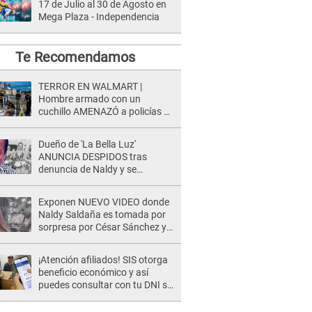
17 de Julio al 30 de Agosto en
Mega Plaza - Independencia
Te Recomendamos
TERROR EN WALMART |
Hombre armado con un
cuchillo AMENAZÓ a policías y
clientes: Este fue su INSÓLITO
FINAL
Dueño de 'La Bella Luz'
ANUNCIA DESPIDOS tras
denuncia de Naldy y se
pronuncia sobre cantantes:
"Mis chicas están siendo
Exponen NUEVO VIDEO donde
vulneradas"
Naldy Saldaña es tomada por
sorpresa por César Sánchez y
ella evidencia su REACCIÓN: Le
agarró la mano
¡Atención afiliados! SIS otorga
beneficio económico y así
puedes consultar con tu DNI si
te corresponde