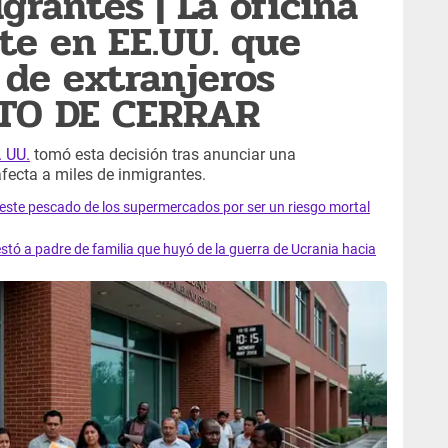
grantes | La oficina
te en EE.UU. que
 de extranjeros
NTO DE CERRAR
 UU.
tomó esta decisión tras anunciar una
afecta a miles de inmigrantes.
e este pescado de los supermercados por ser un riesgo mortal
tó a padre de familia que huyó de la guerra de Ucrania hacia