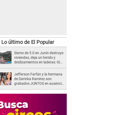
Lo último de El Popular
Sismo de 5.0 en Junín destruye
viviendas, deja un herido y
deslizamientos en laderas: IGP
alerta sobre posibles réplicas
Jefferson Farfán y la hermana
de Darinka Ramírez son
grabados JUNTOS en ausencia
de Xiomy Kanashiro: "Siempre
va acompañada..."