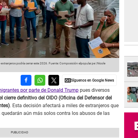
extranjeros podría cerrar este 2026.
Fuente: Composición elpopular.pe | Nicole
migrantes por parte de Donald Trump
pues diversos
el cierre definitivo del OIDO (Oficina del Defensor del
ntes)
. Esta decisión afectará a miles de extranjeros que
s quedarán aún más solos contra los abusos de las