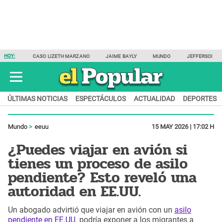
HOY:
CASO LIZETH MARZANO
JAIME BAYLY
MUNDO
JEFFERSON F
ÚLTIMAS NOTICIAS
ESPECTÁCULOS
ACTUALIDAD
DEPORTES
Mundo
eeuu
15 MAY 2026 | 17:02 H
¿Puedes viajar en avión si
tienes un proceso de asilo
pendiente? Esto reveló una
autoridad en EE.UU.
Un abogado advirtió que viajar en avión con un
asilo
pendiente en EE.UU.
podría exponer a los migrantes a