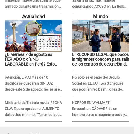
influencer muere tras sufrir ataque
Salen a la luz más mujeres
armado durante una transmisión
denunciando ACOSO en 'La Bella
en vivo
Luz' por parte de director
Actualidad
Mundo
¿El viernes 7 de agosto es
El RECURSO LEGAL que pocos
FERIADO o día NO
inmigrantes conocen para salir
LABORABLE en Perú? Esto
de los centros de detención del
dice El Peruano
ICE: Trump quiere
ELIMINARLO
¡Atención, LIMA! Más de 10
No solo es el pago del Seguro
distritos se quedarán SIN LUZ
Social en EE.UU.: Los 3 cheques
desde este 5 de agosto: revisa si el
que podrían recibir millones de
tuyo está en la lista
personas en agosto
Ministerio de Trabajo revela FECHA
HORROR EN WALMART |
CLAVE para aprobar el AUMENTO
Encuentran CÁDAVER de un
del sueldo mínimo: "Tenemos que
hombre cerca al supermercado y
activar..."
esto reveló la autopsia que le
realizaron