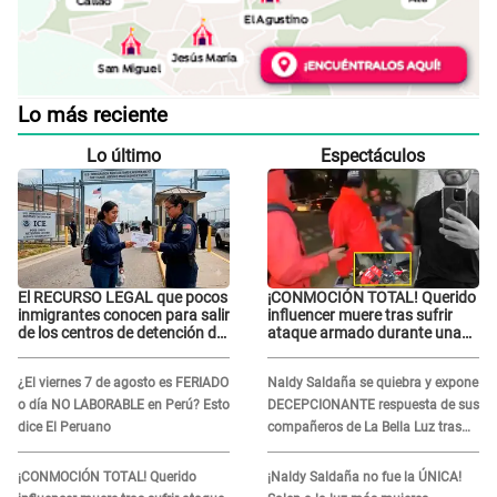
Lo más reciente
Lo último
Espectáculos
El RECURSO LEGAL que pocos
¡CONMOCIÓN TOTAL! Querido
inmigrantes conocen para salir
influencer muere tras sufrir
de los centros de detención del
ataque armado durante una
ICE: Trump quiere
transmisión en vivo
ELIMINARLO
¿El viernes 7 de agosto es FERIADO
Naldy Saldaña se quiebra y expone
o día NO LABORABLE en Perú? Esto
DECEPCIONANTE respuesta de sus
dice El Peruano
compañeros de La Bella Luz tras
sufrir agresión: "Sabían lo que
pasaba"
¡CONMOCIÓN TOTAL! Querido
¡Naldy Saldaña no fue la ÚNICA!