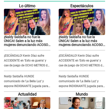
Lo último
Espectáculos
¡Naldy Saldaña no fue la
¡Naldy Saldaña no fue la
ÚNICA! Salen a la luz más
ÚNICA! Salen a la luz más
mujeres denunciando ACOSO
mujeres denunciando ACOSO
en 'La Bella Luz' por parte de
en 'La Bella Luz' por parte de
director
director
¡ESCÁNDALO! Kevin Díaz sufre
¡ESCÁNDALO! Kevin Díaz sufre
ACCIDENTE en 'Esto es guerra' y
ACCIDENTE en 'Esto es guerra' y
cae de juego de OCHO METROS de
cae de juego de OCHO METROS de
altura: "La colchoneta se rompe..."
altura: "La colchoneta se rompe..."
Naldy Saldaña HUNDE
Naldy Saldaña HUNDE
comunicado de 'La Bella Luz' y
comunicado de 'La Bella Luz' y
expone INDIGNANTE jugada para
expone INDIGNANTE jugada para
DEFENDER a director: "Que he
DEFENDER a director: "Que he
Actualidad
Mundo
tenido algo..."
tenido algo..."