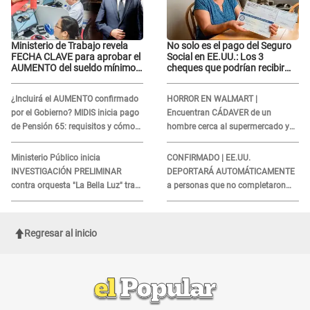
Ministerio de Trabajo revela
No solo es el pago del Seguro
FECHA CLAVE para aprobar el
Social en EE.UU.: Los 3
AUMENTO del sueldo mínimo:
cheques que podrían recibir
"Tenemos que activar..."
millones de personas en
agosto
¿Incluirá el AUMENTO confirmado
HORROR EN WALMART |
por el Gobierno? MIDIS inicia pago
Encuentran CÁDAVER de un
de Pensión 65: requisitos y cómo
hombre cerca al supermercado y
obtener el beneficio economico
esto reveló la autopsia que le
realizaron
Ministerio Público inicia
CONFIRMADO | EE.UU.
INVESTIGACIÓN PRELIMINAR
DEPORTARÁ AUTOMÁTICAMENTE
contra orquesta "La Bella Luz" tras
a personas que no completaron
DENUNCIA de Naldy Saldaña
este formulario clave
Regresar al inicio