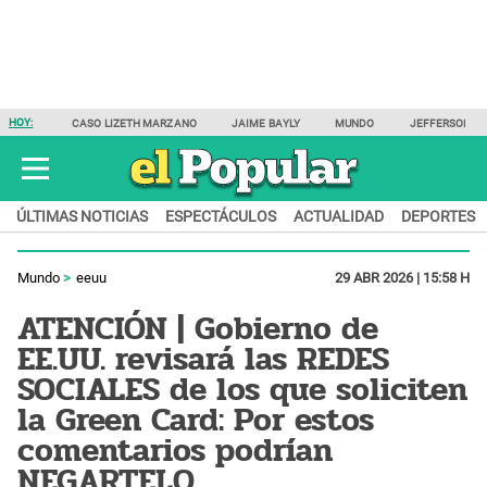
HOY:
CASO LIZETH MARZANO
JAIME BAYLY
MUNDO
JEFFERSON F
ÚLTIMAS NOTICIAS
ESPECTÁCULOS
ACTUALIDAD
DEPORTES
Mundo
eeuu
29 ABR 2026 | 15:58 H
ATENCIÓN | Gobierno de
EE.UU. revisará las REDES
SOCIALES de los que soliciten
la Green Card: Por estos
comentarios podrían
NEGARTELO