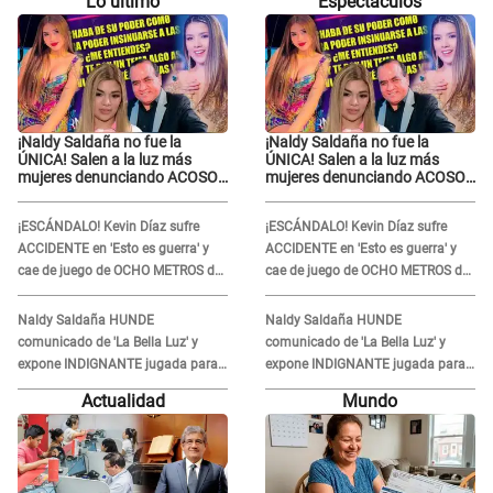
Lo último
Espectáculos
¡Naldy Saldaña no fue la
¡Naldy Saldaña no fue la
ÚNICA! Salen a la luz más
ÚNICA! Salen a la luz más
mujeres denunciando ACOSO
mujeres denunciando ACOSO
en 'La Bella Luz' por parte de
en 'La Bella Luz' por parte de
director
director
¡ESCÁNDALO! Kevin Díaz sufre
¡ESCÁNDALO! Kevin Díaz sufre
ACCIDENTE en 'Esto es guerra' y
ACCIDENTE en 'Esto es guerra' y
cae de juego de OCHO METROS de
cae de juego de OCHO METROS de
altura: "La colchoneta se rompe..."
altura: "La colchoneta se rompe..."
Naldy Saldaña HUNDE
Naldy Saldaña HUNDE
comunicado de 'La Bella Luz' y
comunicado de 'La Bella Luz' y
expone INDIGNANTE jugada para
expone INDIGNANTE jugada para
DEFENDER a director: "Que he
DEFENDER a director: "Que he
Actualidad
Mundo
tenido algo..."
tenido algo..."