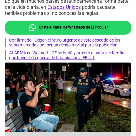
Lo que en muchos países de latinoamericana forma parte
de la vida diaria, en
Estados Unidos
podría causarte
terribles problemas si no conoces las reglas.
Únete al canal de Whatsapp de El Popular
Confirmado | Exigen el retiro urgente de este pescado de los
supermercados por ser un riesgo mortal para la población
ALARMA en Walmart: ICE se burló y arrestó a padre de familia
que huyó de la guerra de Ucrania hacia EE.UU.