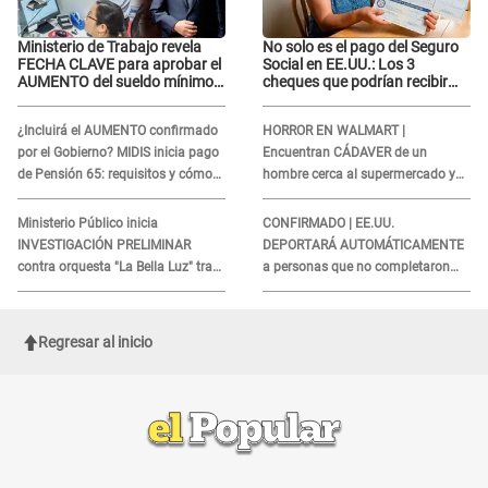
Ministerio de Trabajo revela
No solo es el pago del Seguro
FECHA CLAVE para aprobar el
Social en EE.UU.: Los 3
AUMENTO del sueldo mínimo:
cheques que podrían recibir
"Tenemos que activar..."
millones de personas en
agosto
¿Incluirá el AUMENTO confirmado
HORROR EN WALMART |
por el Gobierno? MIDIS inicia pago
Encuentran CÁDAVER de un
de Pensión 65: requisitos y cómo
hombre cerca al supermercado y
obtener el beneficio economico
esto reveló la autopsia que le
realizaron
Ministerio Público inicia
CONFIRMADO | EE.UU.
INVESTIGACIÓN PRELIMINAR
DEPORTARÁ AUTOMÁTICAMENTE
contra orquesta "La Bella Luz" tras
a personas que no completaron
DENUNCIA de Naldy Saldaña
este formulario clave
Regresar al inicio