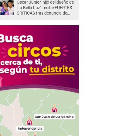
Óscar Junior, hijo del dueño de
quedar así"
'La Bella Luz', recibe FUERTES
CRÍTICAS tras denuncia de
Naldy Saldaña contra su tío:
"Cómplice"