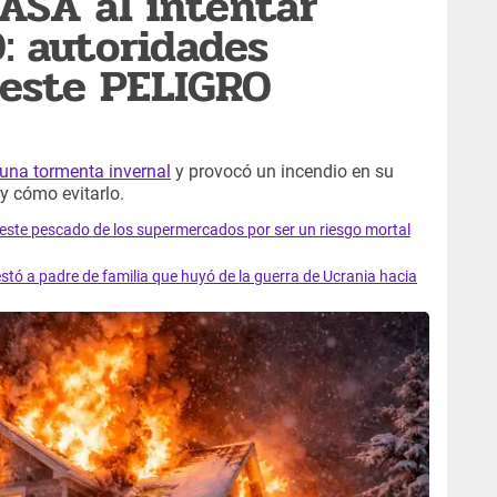
ASA al intentar
O: autoridades
 este PELIGRO
una tormenta invernal
y provocó un incendio en su
y cómo evitarlo.
e este pescado de los supermercados por ser un riesgo mortal
tó a padre de familia que huyó de la guerra de Ucrania hacia