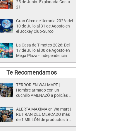
25 de Junio. Explanada Costa
21
Gran Circo de Ucrania 2026: del
10 de Julio al 31 de Agosto en
el Jockey Club-Surco
La Casa de Timoteo 2026: Del
17 de Julio al 30 de Agosto en
Mega Plaza - Independencia
Te Recomendamos
TERROR EN WALMART |
Hombre armado con un
cuchillo AMENAZÓ a policías y
clientes: Este fue su INSÓLITO
FINAL
ALERTA MÁXIMA en Walmart |
RETIRAN DEL MERCADO más
de 1 MILLÓN de productos tras
causar HERIDAS GRAVES en
usuarios