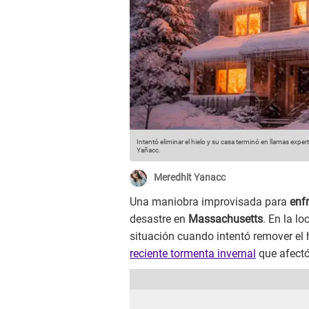
Intentó eliminar el hielo y su casa terminó en llamas exp
Yañacc.
Meredhit Yanacc
Una maniobra improvisada para
enf
desastre en
Massachusetts
. En la l
situación cuando intentó remover el 
reciente tormenta invernal
que afectó