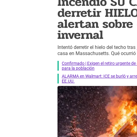
Incendió SU C
derretir HIEL
alertan sobre
invernal
Intentó derretir el hielo del techo tras
casa en Massachusetts. Qué ocurrió 
Confirmado | Exigen el retiro urgente d
para la población
ALARMA en Walmart: ICE se burló y arres
EE.UU.