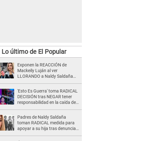
Lo último de El Popular
Exponen la REACCIÓN de
Mackeily Luján al ver
LLORANDO a Naldy Saldaña
tras AGRESIÓN de director de
'La Bella Luz': Esto hizo
'Esto Es Guerra' toma RADICAL
DECISIÓN tras NEGAR tener
responsabilidad en la caída de
Kevin Díaz desde 8 metros de
altura
Padres de Naldy Saldaña
toman RADICAL medida para
apoyar a su hija tras denuncia
contra director musical de La
Bella Luz: "Esto no se va a