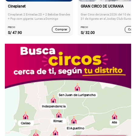
Cineplanet
GRAN CIRCO DE UCRANIA
Cineplanet: 2 Entradas 2D + 2 Bebidas Grandes
Gran Circo de Ucrania 2026: del 10 de Juli
+ Pop corn gigante. Lunes a Domingo
31 de Agosto en el Jockey Club-Surco
PRECIO
PRECIO
Comprar
Comp
S/
47.90
S/
32.00