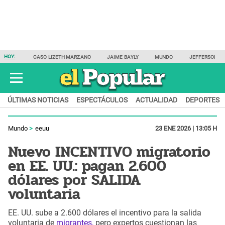
HOY:
CASO LIZETH MARZANO
JAIME BAYLY
MUNDO
JEFFERSON F
ÚLTIMAS NOTICIAS
ESPECTÁCULOS
ACTUALIDAD
DEPORTES
Mundo
eeuu
23 ENE 2026 | 13:05 H
Nuevo INCENTIVO migratorio
en EE. UU.: pagan 2.600
dólares por SALIDA
voluntaria
EE. UU. sube a 2.600 dólares el incentivo para la salida
voluntaria de
migrantes,
pero expertos cuestionan las