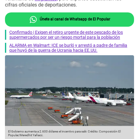
cifras oficiales de deportaciones.
Únete al canal de Whatsapp de El Popular
Confirmado | Exigen el retiro urgente de este pescado de los
supermercados por ser un riesgo mortal para la población
ALARMA en Walmart: ICE se burló y arrestó a padre de familia
que huyó de la guerra de Ucrania hacia EE.UU.
El Gobierno aumenta a 2.600 dólares el incentivo para salir.
Crédito: Composición El
Popular/Meredhit Yañacc.