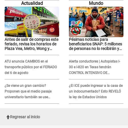
Actualidad
Mundo
represalias: "Yo siempre..."
Antes de salir de compras este
Pésimas noticias para
feriado, revisa los horarios de
beneficiarios SNAP: 5 millones
Plaza Vea, Metro, Wong y
de personas no lo recibirán y
Tottus
ESTOS INMIGRANTES ya no
califican
ATU anuncia CAMBIOS en el
Alerta conductores | Autopistas I-
transporte público por el FERIADO
30 e I-820 en Texas tendrán
del 6 de agosto
CONTROL INTENSIVO DE
SEGURIDAD: Estas serán las
HORAS CRÍTICAS
¿Se viene un gran cambio?
¿El ICE puede ingresar a la casa de
Proponen que el medio pasaje
un indocumentado? Esto REVELÓ
universitario también se use
la ley de Estados Unidos
sábados, domingos y feriados
Regresar al inicio