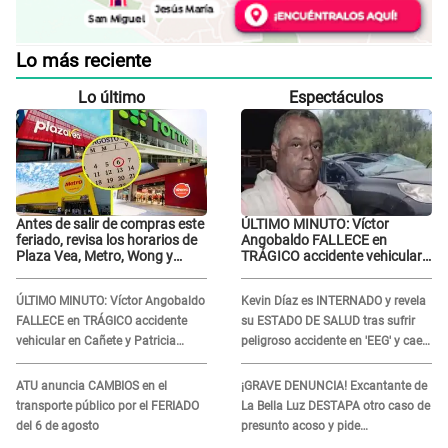
Lo más reciente
Lo último
Espectáculos
Antes de salir de compras este
ÚLTIMO MINUTO: Víctor
feriado, revisa los horarios de
Angobaldo FALLECE en
Plaza Vea, Metro, Wong y
TRÁGICO accidente vehicular
Tottus
en Cañete y Patricia Alquinta
lo confirma
ÚLTIMO MINUTO: Víctor Angobaldo
Kevin Díaz es INTERNADO y revela
FALLECE en TRÁGICO accidente
su ESTADO DE SALUD tras sufrir
vehicular en Cañete y Patricia
peligroso accidente en 'EEG' y caer
Alquinta lo confirma
desde altura de ocho metros
ATU anuncia CAMBIOS en el
¡GRAVE DENUNCIA! Excantante de
transporte público por el FERIADO
La Bella Luz DESTAPA otro caso de
del 6 de agosto
presunto acoso y pide
PROTECCIÓN por temor a