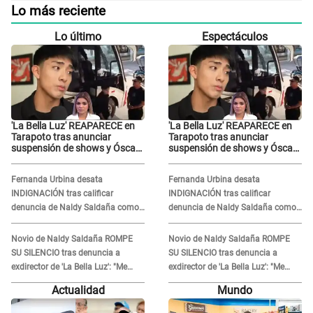
Lo más reciente
Lo último
Espectáculos
'La Bella Luz' REAPARECE en
'La Bella Luz' REAPARECE en
Tarapoto tras anunciar
Tarapoto tras anunciar
suspensión de shows y Óscar
suspensión de shows y Óscar
Junior se JUSTIFICA: "Por un
Junior se JUSTIFICA: "Por un
error no vamos a pagar todos"
error no vamos a pagar todos"
Fernanda Urbina desata
Fernanda Urbina desata
INDIGNACIÓN tras calificar
INDIGNACIÓN tras calificar
denuncia de Naldy Saldaña como
denuncia de Naldy Saldaña como
'acto bochornoso': "No es justo
'acto bochornoso': "No es justo
atacar a otra mujer"
atacar a otra mujer"
Novio de Naldy Saldaña ROMPE
Novio de Naldy Saldaña ROMPE
SU SILENCIO tras denuncia a
SU SILENCIO tras denuncia a
exdirector de 'La Bella Luz': "Me
exdirector de 'La Bella Luz': "Me
basta con que ella esté bien"
basta con que ella esté bien"
Actualidad
Mundo