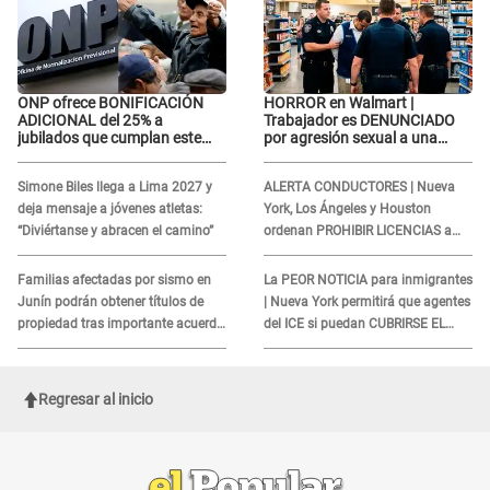
ONP ofrece BONIFICACIÓN
HORROR en Walmart |
ADICIONAL del 25% a
Trabajador es DENUNCIADO
jubilados que cumplan este
por agresión sexual a una
REQUISITO: revisa si accedes
cliente y su respuesta
aquí
INDIGNÓ A TODOS
Simone Biles llega a Lima 2027 y
ALERTA CONDUCTORES | Nueva
deja mensaje a jóvenes atletas:
York, Los Ángeles y Houston
“Diviértanse y abracen el camino”
ordenan PROHIBIR LICENCIAS a
quienes no presenten ESTE
DOCUMENTO
Familias afectadas por sismo en
La PEOR NOTICIA para inmigrantes
Junín podrán obtener títulos de
| Nueva York permitirá que agentes
propiedad tras importante acuerdo
del ICE si puedan CUBRIRSE EL
de Cofopri
ROSTRO
Regresar al inicio