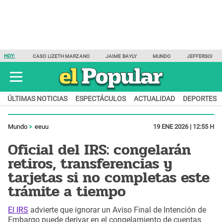
HOY:
CASO LIZETH MARZANO
JAIME BAYLY
MUNDO
JEFFERSON F
ÚLTIMAS NOTICIAS
ESPECTÁCULOS
ACTUALIDAD
DEPORTES
Mundo
eeuu
19 ENE 2026 | 12:55 H
Oficial del IRS: congelarán
retiros, transferencias y
tarjetas si no completas este
trámite a tiempo
El IRS
advierte que ignorar un Aviso Final de Intención de
Embargo puede derivar en el congelamiento de cuentas