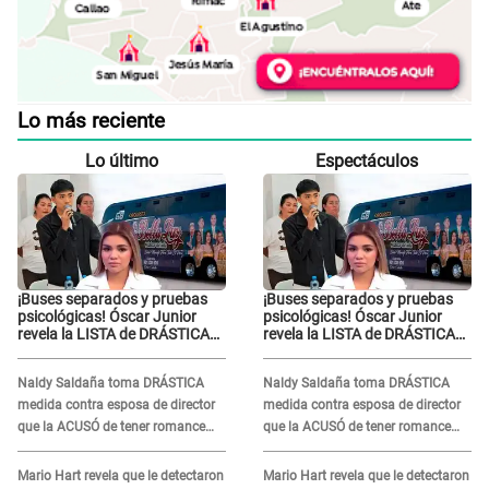
Lo más reciente
Lo último
Espectáculos
¡Buses separados y pruebas
¡Buses separados y pruebas
psicológicas! Óscar Junior
psicológicas! Óscar Junior
revela la LISTA de DRÁSTICAS
revela la LISTA de DRÁSTICAS
medidas para prevenir acoso
medidas para prevenir acoso
en 'La Bella Luz' tras caso
en 'La Bella Luz' tras caso
Naldy Saldaña toma DRÁSTICA
Naldy Saldaña toma DRÁSTICA
Naldy Saldaña
Naldy Saldaña
medida contra esposa de director
medida contra esposa de director
que la ACUSÓ de tener romance
que la ACUSÓ de tener romance
con él: "Muy triste..."
con él: "Muy triste..."
Mario Hart revela que le detectaron
Mario Hart revela que le detectaron