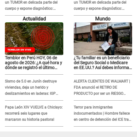
un TUMOR en delicada parte del
un TUMOR en delicada parte del
cuerpo y expone diagnóstico:
cuerpo y expone diagnóstico:
"Dolores muy fuertes..."
"Dolores muy fuertes..."
Actualidad
Mundo
Temblor en Perú HOY, 06 de
¿Tu familiar es un beneficiario
agosto de 2026: ¿A qué hora y
del Seguro Social o Medicare
dónde se registró el último
en EE.UU.? Así debes informar
sismo, según IGP?
sobre su muerte para EVITAR
COBROS
Sismo de 5.0 en Junín destruye
ALERTA CLIENTES DE WALMART |
viviendas, deja un herido y
FDA anunció el RETIRO DE
deslizamientos en laderas: IGP
PRODUCTO por ser un RIESGO
alerta sobre posibles réplicas
MORTAL para consumidores: ¿Cuál
es?
Papa León XIV VUELVE a Chiclayo:
Terror para inmigrantes
recorrerá seis lugares que
indocumentados | Hombre fallece
marcaron su historia pastoral
en centro de detención del ICE tras
sufrir una "emergencia médica"