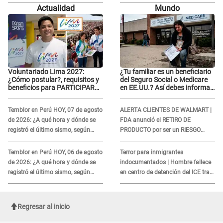
IGP?
con él: "Muy triste..."
Actualidad
Mundo
Voluntariado Lima 2027:
¿Tu familiar es un beneficiario
¿Cómo postular?, requisitos y
del Seguro Social o Medicare
beneficios para PARTICIPAR
en EE.UU.? Así debes informar
en los Juegos Panamericanos
sobre su muerte para EVITAR
COBROS
Temblor en Perú HOY, 07 de agosto
ALERTA CLIENTES DE WALMART |
de 2026: ¿A qué hora y dónde se
FDA anunció el RETIRO DE
registró el último sismo, según
PRODUCTO por ser un RIESGO
IGP?
MORTAL para consumidores: ¿Cuál
es?
Temblor en Perú HOY, 06 de agosto
Terror para inmigrantes
de 2026: ¿A qué hora y dónde se
indocumentados | Hombre fallece
registró el último sismo, según
en centro de detención del ICE tras
IGP?
sufrir una "emergencia médica"
Regresar al inicio