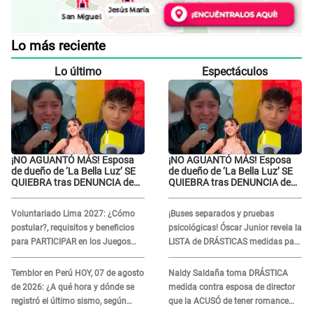
Lo más reciente
Lo último
Espectáculos
¡NO AGUANTÓ MÁS! Esposa
¡NO AGUANTÓ MÁS! Esposa
de dueño de ‘La Bella Luz’ SE
de dueño de ‘La Bella Luz’ SE
QUIEBRA tras DENUNCIA de
QUIEBRA tras DENUNCIA de
Héctor Boza y ARREMETE
Héctor Boza y ARREMETE
contra Claudia Salazar
contra Claudia Salazar
Voluntariado Lima 2027: ¿Cómo
¡Buses separados y pruebas
postular?, requisitos y beneficios
psicológicas! Óscar Junior revela la
para PARTICIPAR en los Juegos
LISTA de DRÁSTICAS medidas para
Panamericanos
prevenir acoso en 'La Bella Luz' tras
caso Naldy Saldaña
Temblor en Perú HOY, 07 de agosto
Naldy Saldaña toma DRÁSTICA
de 2026: ¿A qué hora y dónde se
medida contra esposa de director
registró el último sismo, según
que la ACUSÓ de tener romance