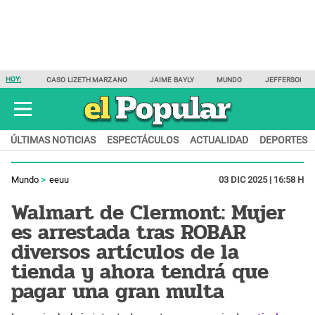
HOY:
CASO LIZETH MARZANO
JAIME BAYLY
MUNDO
JEFFERSON F
ÚLTIMAS NOTICIAS
ESPECTÁCULOS
ACTUALIDAD
DEPORTES
Mundo
eeuu
03 DIC 2025 | 16:58 H
Walmart de Clermont: Mujer
es arrestada tras ROBAR
diversos artículos de la
tienda y ahora tendrá que
pagar una gran multa