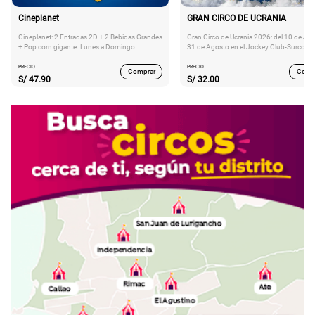
Cineplanet
GRAN CIRCO DE UCRANIA
Cineplanet: 2 Entradas 2D + 2 Bebidas Grandes
Gran Circo de Ucrania 2026: del 10 de Juli
+ Pop corn gigante. Lunes a Domingo
31 de Agosto en el Jockey Club-Surco
PRECIO
PRECIO
Comprar
Comp
S/
47.90
S/
32.00