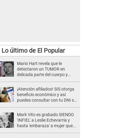
Lo último de El Popular
Mario Hart revela que le
detectaron un TUMOR en
delicada parte del cuerpo y
expone diagnóstico: "Dolores
muy fuertes..."
¡Atención afiliados! SIS otorga
beneficio económico y así
puedes consultar con tu DNI si
te corresponde
Mark Vito es grabado SIENDO
'INFIEL' a Leslie Echevarría y
hasta 'embaraza' a mujer que
sería su AMANTE: "¡Eres un
desgraciado! "