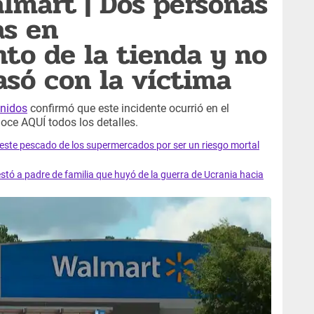
lmart | Dos personas
as en
to de la tienda y no
asó con la víctima
Unidos
confirmó que este incidente ocurrió en el
ce AQUÍ todos los detalles.
e este pescado de los supermercados por ser un riesgo mortal
tó a padre de familia que huyó de la guerra de Ucrania hacia