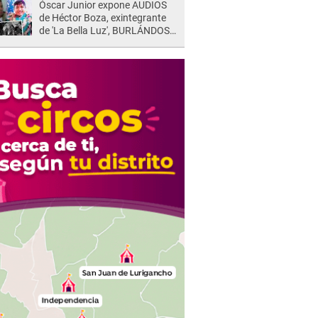
Óscar Junior expone AUDIOS
de Héctor Boza, exintegrante
de 'La Bella Luz', BURLÁNDOSE
de Anely Dávila tras acusarlo
de maltrato: "Grábame..."