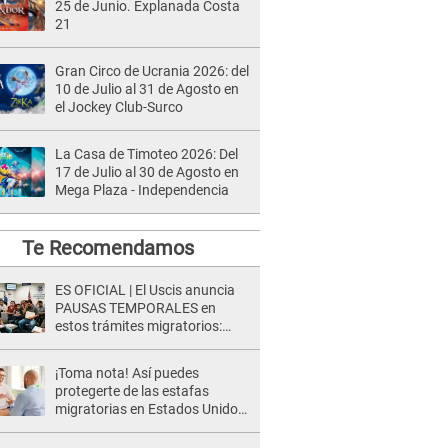
25 de Junio. Explanada Costa
21
Gran Circo de Ucrania 2026: del
10 de Julio al 31 de Agosto en
el Jockey Club-Surco
La Casa de Timoteo 2026: Del
17 de Julio al 30 de Agosto en
Mega Plaza - Independencia
Te Recomendamos
ES OFICIAL | El Uscis anuncia
PAUSAS TEMPORALES en
estos trámites migratorios:
Lista de procesos que serán
afectados
¡Toma nota! Así puedes
protegerte de las estafas
migratorias en Estados Unidos:
Se hacen pasar abogados de
inmigración