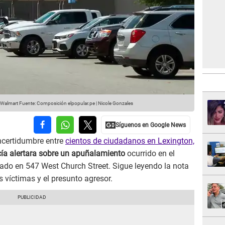
 Walmart
Fuente: Composición elpopular.pe | Nicole Gonzales
ncertidumbre entre
cientos de ciudadanos en Lexington,
cía alertara sobre un apuñalamiento
ocurrido en el
ado en 547 West Church Street. Sigue leyendo la nota
s víctimas y el presunto agresor.