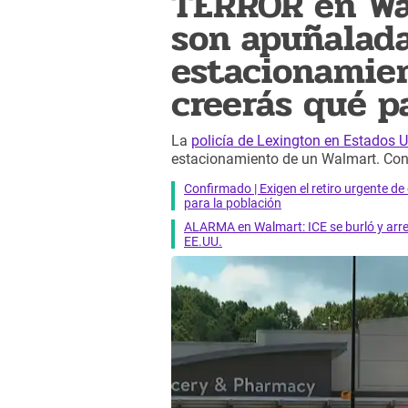
TERROR en Wa
son apuñalad
estacionamien
creerás qué p
La
policía de Lexington en Estados 
estacionamiento de un Walmart. Cono
Confirmado | Exigen el retiro urgente d
para la población
ALARMA en Walmart: ICE se burló y arres
EE.UU.