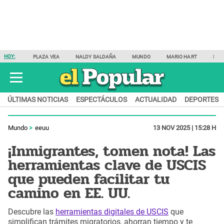
HOY:
PLAZA VEA
NALDY SALDAÑA
MUNDO
MARIO HART
SAM
ÚLTIMAS NOTICIAS
ESPECTÁCULOS
ACTUALIDAD
DEPORTES
Mundo
eeuu
13 NOV 2025 | 15:28 H
¡Inmigrantes, tomen nota! Las
herramientas clave de USCIS
que pueden facilitar tu
camino en EE. UU.
Descubre las
herramientas digitales de USCIS
que
simplifican trámites migratorios, ahorran tiempo y te