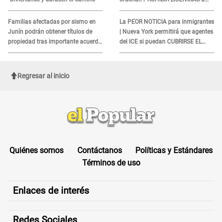
quienes no presenten ESTE
DOCUMENTO
Familias afectadas por sismo en
La PEOR NOTICIA para inmigrantes
Junín podrán obtener títulos de
| Nueva York permitirá que agentes
propiedad tras importante acuerdo
del ICE si puedan CUBRIRSE EL
de Cofopri
ROSTRO
Regresar al inicio
Quiénes somos
Contáctanos
Políticas y Estándares
Términos de uso
Enlaces de interés
Redes Sociales