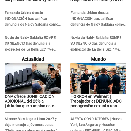
Junior se JUSTIFICA: "Por un
Junior se JUSTIFICA: "Por un
error no vamos a pagar todos"
error no vamos a pagar todos"
Fernanda Urbina desata
Fernanda Urbina desata
INDIGNACIÓN tras calificar
INDIGNACIÓN tras calificar
denuncia de Naldy Saldaña como
denuncia de Naldy Saldaña como
'acto bochornoso': "No es justo
'acto bochornoso': "No es justo
atacar a otra mujer"
atacar a otra mujer"
Novio de Naldy Saldaña ROMPE
Novio de Naldy Saldaña ROMPE
SU SILENCIO tras denuncia a
SU SILENCIO tras denuncia a
exdirector de 'La Bella Luz': "Me
exdirector de 'La Bella Luz': "Me
basta con que ella esté bien"
basta con que ella esté bien"
Actualidad
Mundo
ONP ofrece BONIFICACIÓN
HORROR en Walmart |
ADICIONAL del 25% a
Trabajador es DENUNCIADO
jubilados que cumplan este
por agresión sexual a una
REQUISITO: revisa si accedes
cliente y su respuesta
aquí
INDIGNÓ A TODOS
Simone Biles llega a Lima 2027 y
ALERTA CONDUCTORES | Nueva
deja mensaje a jóvenes atletas:
York, Los Ángeles y Houston
“Diviértanse y abracen el camino”
ordenan PROHIBIR LICENCIAS a