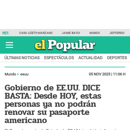
HOY:
CASO LIZETH MARZANO
JAIME BAYLY
MUNDO
JEFFERSON F
ÚLTIMAS NOTICIAS
ESPECTÁCULOS
ACTUALIDAD
DEPORTES
Mundo
eeuu
05 NOV 2025 | 11:06 H
Gobierno de EE.UU. DICE
BASTA: Desde HOY, estas
personas ya no podrán
renovar su pasaporte
americano