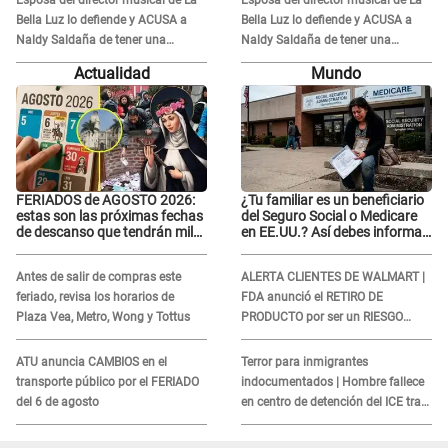
Bella Luz lo defiende y ACUSA a
Bella Luz lo defiende y ACUSA a
Naldy Saldaña de tener una
Naldy Saldaña de tener una
relación con él y otros integrantes
relación con él y otros integrantes
Actualidad
Mundo
FERIADOS de AGOSTO 2026:
¿Tu familiar es un beneficiario
estas son las próximas fechas
del Seguro Social o Medicare
de descanso que tendrán miles
en EE.UU.? Así debes informar
de peruanos
sobre su muerte para EVITAR
COBROS
Antes de salir de compras este
ALERTA CLIENTES DE WALMART |
feriado, revisa los horarios de
FDA anunció el RETIRO DE
Plaza Vea, Metro, Wong y Tottus
PRODUCTO por ser un RIESGO
MORTAL para consumidores: ¿Cuál
es?
ATU anuncia CAMBIOS en el
Terror para inmigrantes
transporte público por el FERIADO
indocumentados | Hombre fallece
del 6 de agosto
en centro de detención del ICE tras
sufrir una "emergencia médica"