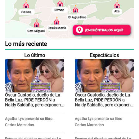
Lo más reciente
Lo último
Espectáculos
Óscar Custodio, dueño de La
Óscar Custodio, dueño de La
Bella Luz, PIDE PERDÓN a
Bella Luz, PIDE PERDÓN a
Naldy Saldaña, pero exponen
Naldy Saldaña, pero exponen
audio donde le reclama por
audio donde le reclama por
VIDEOS: "No hay necesidad de
VIDEOS: "No hay necesidad de
Agatha Lys presentó su libro
Agatha Lys presentó su libro
grabar"
grabar"
Cartas Marcadas
Cartas Marcadas
Esposa del director musical de La
Esposa del director musical de La