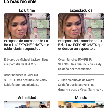
Lo más reciente
Lo último
Espectáculos
Exesposa del animador de 'La
Exesposa del animador de 'La
Bella Luz' EXPONE CHATS que
Bella Luz' EXPONE CHATS que
evidenciarían supuesto
evidenciarían supuesto
romance clandestino con
romance clandestino con
Naldy Saldaña, pese a tener
Naldy Saldaña, pese a tener
El biopic de Michael Jackson llega
César Sánchez ROMPE SU
pareja
pareja
a la pantalla de DIRECTV
SILENCIO tras denuncia de Naldy
Saldaña por tocamientos
indebidos: "Pido respetar la
César Sánchez ROMPE SU
presunción de inocencia"
SILENCIO tras denuncia de Naldy
¿Quién es el novio de Naldy
Saldaña por tocamientos
Saldaña que la apoyó en su
indebidos: "Pido respetar la
denuncia contra César Sánchez y
presunción de inocencia"
confrontó al dueño de 'La Bella
Actualidad
Mundo
Luz'?