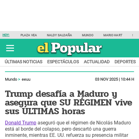
HOY:
PLAZA VEA
NALDY SALDAÑA
MUNDO
MARIO HART
SAM
ÚLTIMAS NOTICIAS
ESPECTÁCULOS
ACTUALIDAD
DEPORTES
Mundo
eeuu
03 NOV 2025 | 10:44 H
Trump desafía a Maduro y
asegura que SU RÉGIMEN vive
sus ÚLTIMAS horas
Donald Trump
aseguró que el régimen de Nicolás Maduro
está al borde del colapso, pero descartó una guerra
inminente, mientras EE. UU. refuerza su presencia militar