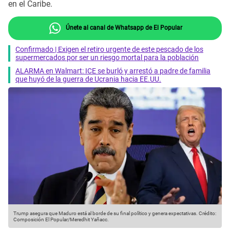
en el Caribe.
Únete al canal de Whatsapp de El Popular
Confirmado | Exigen el retiro urgente de este pescado de los
supermercados por ser un riesgo mortal para la población
ALARMA en Walmart: ICE se burló y arrestó a padre de familia
que huyó de la guerra de Ucrania hacia EE.UU.
Trump asegura que Maduro está al borde de su final político y genera expectativas.
Crédito:
Composición El Popular/Meredhit Yañacc.