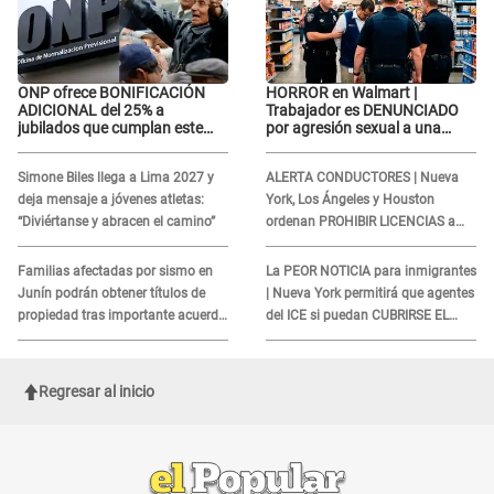
ONP ofrece BONIFICACIÓN
HORROR en Walmart |
ADICIONAL del 25% a
Trabajador es DENUNCIADO
jubilados que cumplan este
por agresión sexual a una
REQUISITO: revisa si accedes
cliente y su respuesta
aquí
INDIGNÓ A TODOS
Simone Biles llega a Lima 2027 y
ALERTA CONDUCTORES | Nueva
deja mensaje a jóvenes atletas:
York, Los Ángeles y Houston
“Diviértanse y abracen el camino”
ordenan PROHIBIR LICENCIAS a
quienes no presenten ESTE
DOCUMENTO
Familias afectadas por sismo en
La PEOR NOTICIA para inmigrantes
Junín podrán obtener títulos de
| Nueva York permitirá que agentes
propiedad tras importante acuerdo
del ICE si puedan CUBRIRSE EL
de Cofopri
ROSTRO
Regresar al inicio