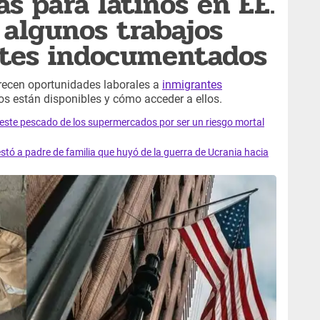
s para latinos en EE.
 algunos trabajos
ntes indocumentados
recen oportunidades laborales a
inmigrantes
s están disponibles y cómo acceder a ellos.
e este pescado de los supermercados por ser un riesgo mortal
tó a padre de familia que huyó de la guerra de Ucrania hacia