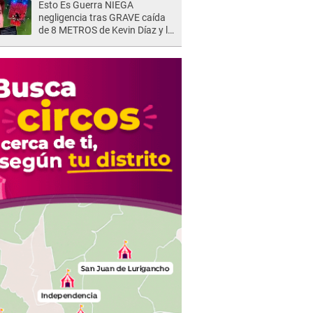
Esto Es Guerra NIEGA
negligencia tras GRAVE caída
de 8 METROS de Kevin Díaz y lo
SEÑALAN: "No adoptó la
postura correcta"