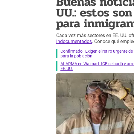
Buenas noticia
UU.: estos son
para inmigra
Cada vez más sectores en EE. UU. of
indocumentados
. Conoce qué empleo
Confirmado | Exigen el retiro urgente d
para la población
ALARMA en Walmart: ICE se burló y arres
EE.UU.