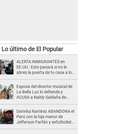
Lo último de El Popular
ALERTA INMIGRANTES en
EE.UU.: Esto pasará si no le
abres la puerta de tu casa a los
oficiales del ICE
Esposa del director musical de
La Bella Luz lo defiende y
ACUSA a Naldy Saldaña de
tener una relación con él y
otros integrantes
Darinka Ramírez ABANDONA el
Perú con la hija menor de
Jefferson Farfán y exfutbolista
REACCIONA: "A ti que..."