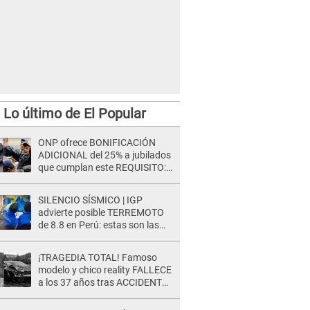
Lo último de El Popular
ONP ofrece BONIFICACIÓN
ADICIONAL del 25% a jubilados
que cumplan este REQUISITO:
revisa si accedes aquí
SILENCIO SÍSMICO | IGP
advierte posible TERREMOTO
de 8.8 en Perú: estas son las
zonas más expuestas
¡TRAGEDIA TOTAL! Famoso
modelo y chico reality FALLECE
a los 37 años tras ACCIDENTE
durante la grabación de un
comercial