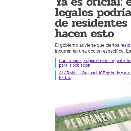
Ya es oficial:
legales podrí
de residentes
hacen esto
El gobierno advierte que ciertos
resi
incurren en una acción específica. Es
Confirmado | Exigen el retiro urgente d
para la población
ALARMA en Walmart: ICE se burló y arres
EE.UU.