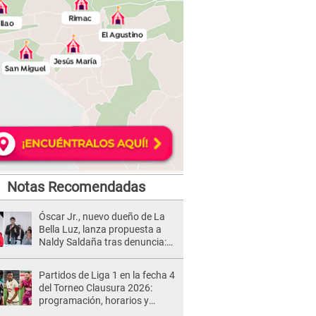
Notas Recomendadas
Óscar Jr., nuevo dueño de La
Bella Luz, lanza propuesta a
Naldy Saldaña tras denuncia:
“Va a haber otro tipo de ley”
Partidos de Liga 1 en la fecha 4
del Torneo Clausura 2026:
programación, horarios y
dónde ver