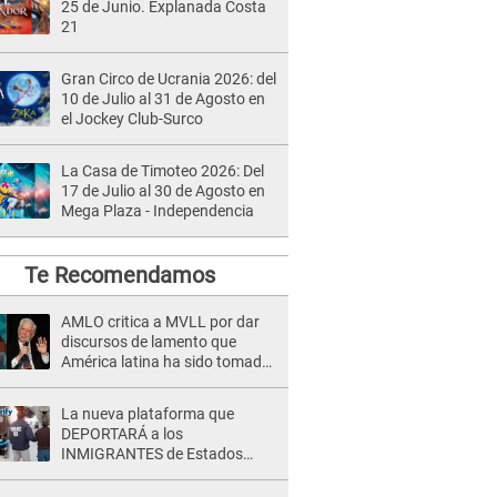
25 de Junio. Explanada Costa
21
Gran Circo de Ucrania 2026: del
10 de Julio al 31 de Agosto en
el Jockey Club-Surco
La Casa de Timoteo 2026: Del
17 de Julio al 30 de Agosto en
Mega Plaza - Independencia
Te Recomendamos
AMLO critica a MVLL por dar
discursos de lamento que
América latina ha sido tomada
por la izquierda [VIDEO]
La nueva plataforma que
DEPORTARÁ a los
INMIGRANTES de Estados
Unidos: ¿Cómo funciona y
quiénes pueden usarlo?