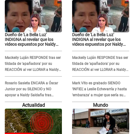
Dueño de 'La Bella Luz'
Dueño de 'La Bella Luz'
INDIGNA al revelar que los
INDIGNA al revelar que los
videos expuestos por Naldy
videos expuestos por Naldy
Saldaña pueden ser
Saldaña pueden ser
EDITADOS: "Yo tengo sus dos
EDITADOS: "Yo tengo sus dos
Mackeily Luján RESPONDE tras ser
Mackeily Luján RESPONDE tras ser
visitas..."
visitas..."
tildada de 'apañadora' por su
tildada de 'apañadora' por su
REACCIÓN al ver LLORAR a Naldy
REACCIÓN al ver LLORAR a Naldy
Saldaña tras acoso: "No sabía la
Saldaña tras acoso: "No sabía la
magnitud"
magnitud"
Rosario Sasieta ENCARA a Óscar
Mark Vito es grabado SIENDO
Junior por su SILENCIO y NO
'INFIEL' a Leslie Echevarría y hasta
apoyar a Naldy Saldaña tras
'embaraza' a mujer que sería su
denuncia en 'La Bella Luz': "¿Te
AMANTE: "¡Eres un desgraciado! "
Actualidad
Mundo
comieron la lengua?"