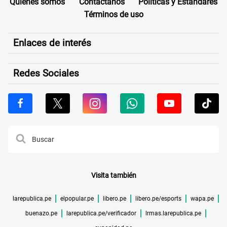
Quiénes somos
Contáctanos
Políticas y Estándares
Términos de uso
Enlaces de interés
Redes Sociales
Visita también
larepublica.pe
elpopular.pe
libero.pe
libero.pe/esports
wapa.pe
buenazo.pe
larepublica.pe/verificador
lrmas.larepublica.pe