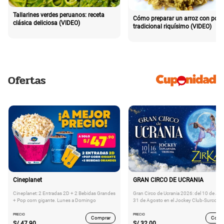
Tallarines verdes peruanos: receta
Cómo preparar un arroz con poll
clásica deliciosa (VIDEO)
tradicional riquísimo (VIDEO)
Ofertas
Cineplanet
GRAN CIRCO DE UCRANIA
Cineplanet: 2 Entradas 2D + 2 Bebidas Grandes
Gran Circo de Ucrania 2026: del 10 de Juli
+ Pop corn gigante. Lunes a Domingo
31 de Agosto en el Jockey Club-Surco
PRECIO
PRECIO
Comprar
Comp
S/
47.90
S/
32.00