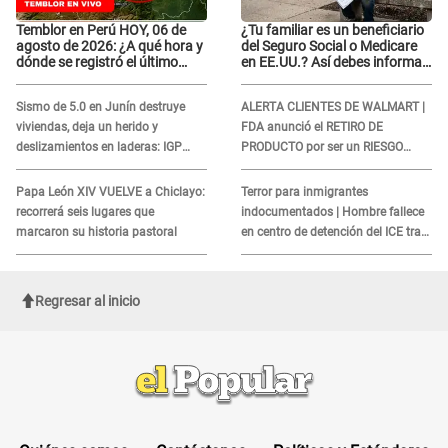
Temblor en Perú HOY, 06 de
¿Tu familiar es un beneficiario
agosto de 2026: ¿A qué hora y
del Seguro Social o Medicare
dónde se registró el último
en EE.UU.? Así debes informar
sismo, según IGP?
sobre su muerte para EVITAR
COBROS
Sismo de 5.0 en Junín destruye
ALERTA CLIENTES DE WALMART |
viviendas, deja un herido y
FDA anunció el RETIRO DE
deslizamientos en laderas: IGP
PRODUCTO por ser un RIESGO
alerta sobre posibles réplicas
MORTAL para consumidores: ¿Cuál
es?
Papa León XIV VUELVE a Chiclayo:
Terror para inmigrantes
recorrerá seis lugares que
indocumentados | Hombre fallece
marcaron su historia pastoral
en centro de detención del ICE tras
sufrir una "emergencia médica"
Regresar al inicio