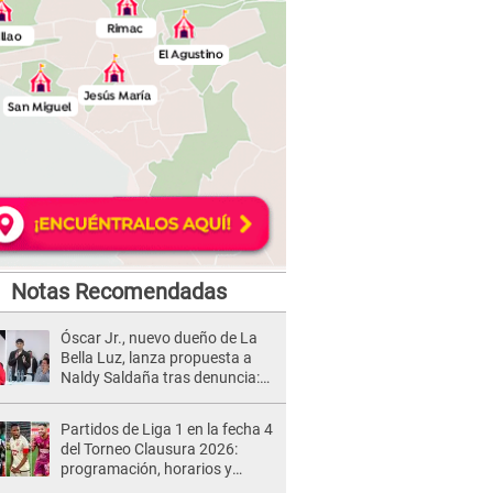
Notas Recomendadas
Óscar Jr., nuevo dueño de La
Bella Luz, lanza propuesta a
Naldy Saldaña tras denuncia:
“Va a haber otro tipo de ley”
Partidos de Liga 1 en la fecha 4
del Torneo Clausura 2026:
programación, horarios y
dónde ver