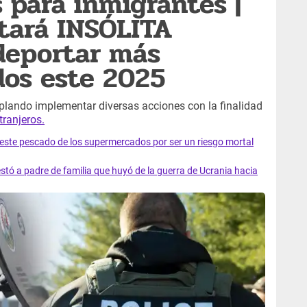
 para inmigrantes |
tará INSÓLITA
deportar más
os este 2025
plando implementar diversas acciones con la finalidad
tranjeros.
e este pescado de los supermercados por ser un riesgo mortal
tó a padre de familia que huyó de la guerra de Ucrania hacia