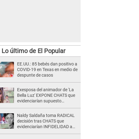
Lo último de El Popular
EE.UU.: 85 bebés dan positivo a
COVID-19 en Texas en medio de
despunte de casos
Exesposa del animador de 'La
Bella Luz' EXPONE CHATS que
evidenciarían supuesto
romance clandestino con Naldy
Saldaña, pese a tener pareja
Naldy Saldaña toma RADICAL
decisión tras CHATS que
evidenciarían INFIDELIDAD a
su novio con animador de 'La
Bella Luz': "Un día..."