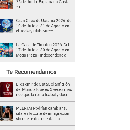
25 de Junio. Explanada Costa
21
Gran Circo de Ucrania 2026: del
10 de Julio al 31 de Agosto en
el Jockey Club-Surco
La Casa de Timoteo 2026: Del
17 de Julio al 30 de Agosto en
Mega Plaza - Independencia
Te Recomendamos
Él es emir de Qatar, el anfitrión
del Mundial que es 5 veces más
rico que la reina Isabel y dueño
del PSG
¡ALERTA! Podrían cambiar tu
cita en la corte de inmigración
sin que te des cuenta: La
importancia de revisar el
estatus de tu caso en EE.UU.