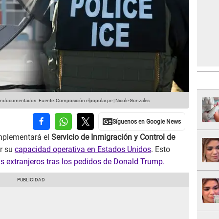
 indocumentados.
Fuente: Composición elpopular.pe | Nicole Gonzales
mplementará el
Servicio de Inmigración y Control de
r su
capacidad operativa en Estados Unidos
. Esto
s extranjeros tras los pedidos de Donald Trump.