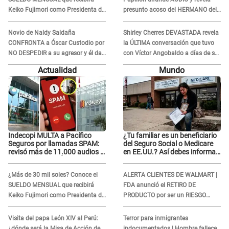
Keiko Fujimori como Presidenta de
presunto acoso del HERMANO del
la República
director musical de La Bella Luz:
"Me quedé asustada, en shock"
Novio de Naldy Saldaña
Shirley Cherres DEVASTADA revela
CONFRONTA a Óscar Custodio por
la ÚLTIMA conversación que tuvo
NO DESPEDIR a su agresor y él da
con Víctor Angobaldo a días de su
INDIGNANTE respuesta: "Nadie me
inesperada partida: "Hace dos
Actualidad
Mundo
dice qué hacer"
semanas"
Indecopi MULTA a Pacífico
¿Tu familiar es un beneficiario
Seguros por llamadas SPAM:
del Seguro Social o Medicare
revisó más de 11.000 audios y
en EE.UU.? Así debes informar
confirma SANCIÓN
sobre su muerte para EVITAR
COBROS
¿Más de 30 mil soles? Conoce el
ALERTA CLIENTES DE WALMART |
SUELDO MENSUAL que recibirá
FDA anunció el RETIRO DE
Keiko Fujimori como Presidenta de
PRODUCTO por ser un RIESGO
la República
MORTAL para consumidores: ¿Cuál
es?
Visita del papa León XIV al Perú:
Terror para inmigrantes
¿dónde será la Misa de Acción de
indocumentados | Hombre fallece