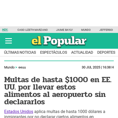
HOY:
CASO LIZETH MARZANO
JAIME BAYLY
MUNDO
JEFFERSON F
ÚLTIMAS NOTICIAS
ESPECTÁCULOS
ACTUALIDAD
DEPORTES
Mundo
eeuu
30 JUL 2025 | 16:38 H
Multas de hasta $1000 en EE.
UU. por llevar estos
alimentos al aeropuerto sin
declararlos
Estados Unidos
aplica multas de hasta 1000 dólares a
inmigrantes por no declarar ciertos alimentos en