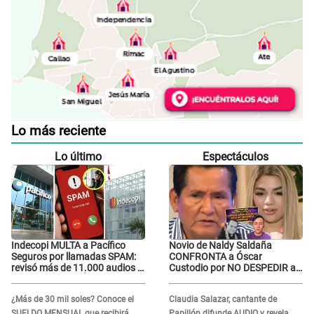
Lo más reciente
Lo último
Espectáculos
Indecopi MULTA a Pacífico
Novio de Naldy Saldaña
Seguros por llamadas SPAM:
CONFRONTA a Óscar
revisó más de 11.000 audios y
Custodio por NO DESPEDIR a
confirma SANCIÓN
su agresor y él da
INDIGNANTE respuesta:
¿Más de 30 mil soles? Conoce el
Claudia Salazar, cantante de
"Nadie me dice qué hacer"
SUELDO MENSUAL que recibirá
Papillón difunde AUDIO y revela