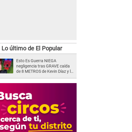
Lo último de El Popular
Esto Es Guerra NIEGA
negligencia tras GRAVE caída
de 8 METROS de Kevin Díaz y lo
SEÑALAN: "No adoptó la
postura correcta"