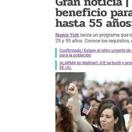
Gran noticia |
beneficio par
hasta 55 años:
Nueva York
lanza un programa que ofr
25 y 55 años. Conoce los requisitos, 
Confirmado | Exigen el retiro urgente d
para la población
ALARMA en Walmart: ICE se burló y arres
EE.UU.