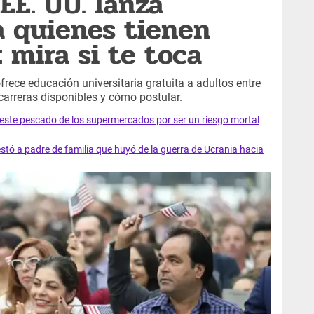
 EE. UU. lanza
a quienes tienen
 mira si te toca
ece educación universitaria gratuita a adultos entre
carreras disponibles y cómo postular.
e este pescado de los supermercados por ser un riesgo mortal
tó a padre de familia que huyó de la guerra de Ucrania hacia