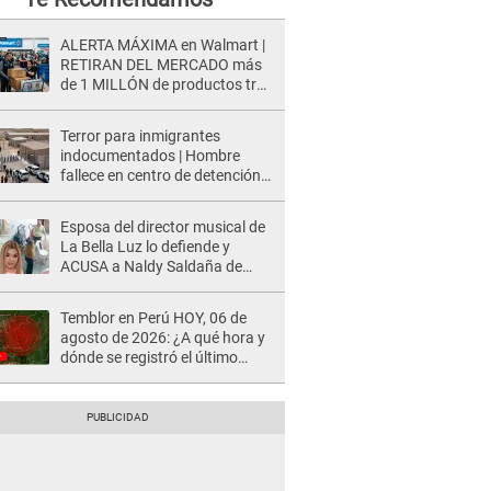
ALERTA MÁXIMA en Walmart |
RETIRAN DEL MERCADO más
de 1 MILLÓN de productos tras
causar HERIDAS GRAVES en
usuarios
Terror para inmigrantes
indocumentados | Hombre
fallece en centro de detención
del ICE tras sufrir una
"emergencia médica"
Esposa del director musical de
La Bella Luz lo defiende y
ACUSA a Naldy Saldaña de
tener una relación con él y
otros integrantes
Temblor en Perú HOY, 06 de
agosto de 2026: ¿A qué hora y
dónde se registró el último
sismo, según IGP?