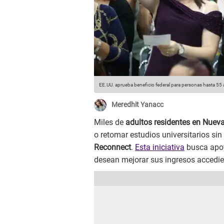
EE.UU. aprueba beneficio federal para personas hasta 55 
Meredhit Yanacc
Miles de
adultos residentes en Nuev
o retomar estudios universitarios si
Reconnect
.
Esta iniciativa
busca apoy
desean mejorar sus ingresos accedie