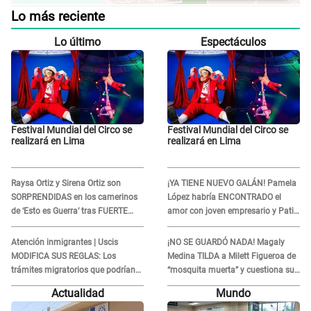
Lo más reciente
Lo último
Espectáculos
Festival Mundial del Circo se
Festival Mundial del Circo se
realizará en Lima
realizará en Lima
Raysa Ortiz y Sirena Ortiz son
¡YA TIENE NUEVO GALÁN! Pamela
SORPRENDIDAS en los camerinos
López habría ENCONTRADO el
de ‘Esto es Guerra’ tras FUERTE
amor con joven empresario y Pati
ENFRENTAMIENTO con Gabriel
Lorena la ECHA en VIVO
Moisés: “Gracias”
Atención inmigrantes | Uscis
¡NO SE GUARDÓ NADA! Magaly
MODIFICA SUS REGLAS: Los
Medina TILDA a Milett Figueroa de
trámites migratorios que podrían
“mosquita muerta” y cuestiona su
necesitar tu prueba de ADN
RECONCILIACIÓN con Marcelo
Actualidad
Mundo
Tinelli en TV argentina