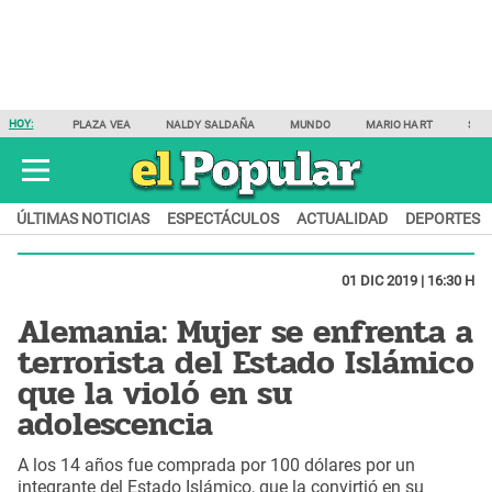
HOY:
PLAZA VEA
NALDY SALDAÑA
MUNDO
MARIO HART
SAM
ÚLTIMAS NOTICIAS
ESPECTÁCULOS
ACTUALIDAD
DEPORTES
01 DIC 2019 | 16:30 H
Alemania: Mujer se enfrenta a
terrorista del Estado Islámico
que la violó en su
adolescencia
A los 14 años fue comprada por 100 dólares por un
integrante del Estado Islámico, que la convirtió en su