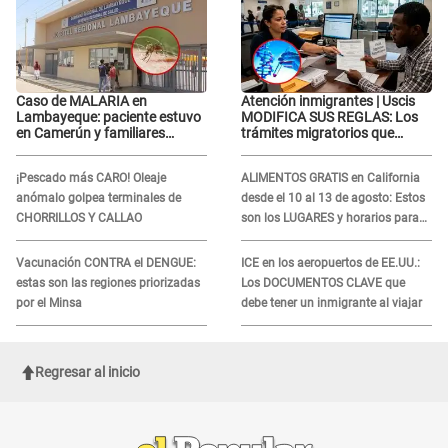
Caso de MALARIA en
Atención inmigrantes | Uscis
Lambayeque: paciente estuvo
MODIFICA SUS REGLAS: Los
en Camerún y familiares
trámites migratorios que
denuncian demora en
podrían necesitar tu prueba de
tratamiento
ADN
¡Pescado más CARO! Oleaje
ALIMENTOS GRATIS en California
anómalo golpea terminales de
desde el 10 al 13 de agosto: Estos
CHORRILLOS Y CALLAO
son los LUGARES y horarios para
recibir la ayuda
Vacunación CONTRA el DENGUE:
ICE en los aeropuertos de EE.UU.:
estas son las regiones priorizadas
Los DOCUMENTOS CLAVE que
por el Minsa
debe tener un inmigrante al viajar
Regresar al inicio