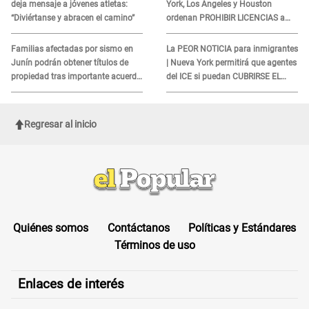
deja mensaje a jóvenes atletas:
York, Los Ángeles y Houston
“Diviértanse y abracen el camino”
ordenan PROHIBIR LICENCIAS a
quienes no presenten ESTE
DOCUMENTO
Familias afectadas por sismo en
La PEOR NOTICIA para inmigrantes
Junín podrán obtener títulos de
| Nueva York permitirá que agentes
propiedad tras importante acuerdo
del ICE si puedan CUBRIRSE EL
de Cofopri
ROSTRO
Regresar al inicio
Quiénes somos
Contáctanos
Políticas y Estándares
Términos de uso
Enlaces de interés