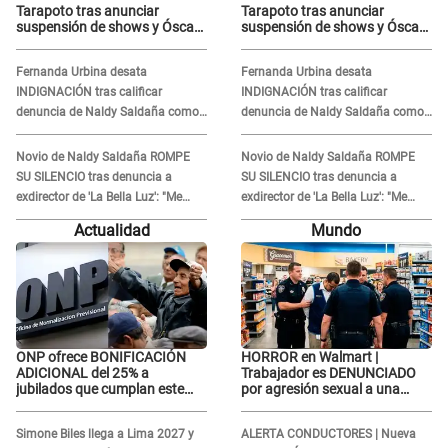
Tarapoto tras anunciar
Tarapoto tras anunciar
suspensión de shows y Óscar
suspensión de shows y Óscar
Junior se JUSTIFICA: "Por un
Junior se JUSTIFICA: "Por un
error no vamos a pagar todos"
error no vamos a pagar todos"
Fernanda Urbina desata
Fernanda Urbina desata
INDIGNACIÓN tras calificar
INDIGNACIÓN tras calificar
denuncia de Naldy Saldaña como
denuncia de Naldy Saldaña como
'acto bochornoso': "No es justo
'acto bochornoso': "No es justo
atacar a otra mujer"
atacar a otra mujer"
Novio de Naldy Saldaña ROMPE
Novio de Naldy Saldaña ROMPE
SU SILENCIO tras denuncia a
SU SILENCIO tras denuncia a
exdirector de 'La Bella Luz': "Me
exdirector de 'La Bella Luz': "Me
basta con que ella esté bien"
basta con que ella esté bien"
Actualidad
Mundo
ONP ofrece BONIFICACIÓN
HORROR en Walmart |
ADICIONAL del 25% a
Trabajador es DENUNCIADO
jubilados que cumplan este
por agresión sexual a una
REQUISITO: revisa si accedes
cliente y su respuesta
aquí
INDIGNÓ A TODOS
Simone Biles llega a Lima 2027 y
ALERTA CONDUCTORES | Nueva