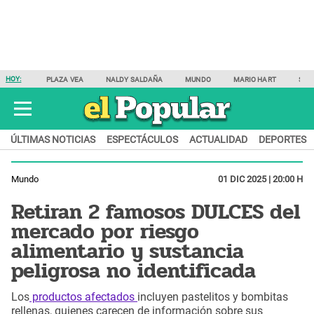
HOY:
PLAZA VEA
NALDY SALDAÑA
MUNDO
MARIO HART
SAM
ÚLTIMAS NOTICIAS
ESPECTÁCULOS
ACTUALIDAD
DEPORTES
Mundo
01 DIC 2025 | 20:00 H
Retiran 2 famosos DULCES del
mercado por riesgo
alimentario y sustancia
peligrosa no identificada
Los
productos afectados
incluyen pastelitos y bombitas
rellenas, quienes carecen de información sobre sus