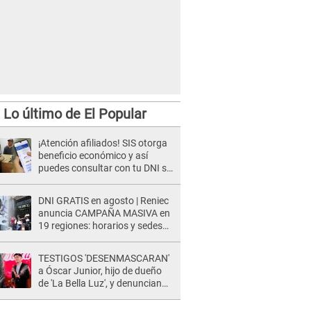
Lo último de El Popular
¡Atención afiliados! SIS otorga
beneficio económico y así
puedes consultar con tu DNI si
te corresponde
DNI GRATIS en agosto | Reniec
anuncia CAMPAÑA MASIVA en
19 regiones: horarios y sedes
oficiales
TESTIGOS 'DESENMASCARAN'
a Óscar Junior, hijo de dueño
de 'La Bella Luz', y denuncian
maltratos en la orquesta: "Los
humilla..."