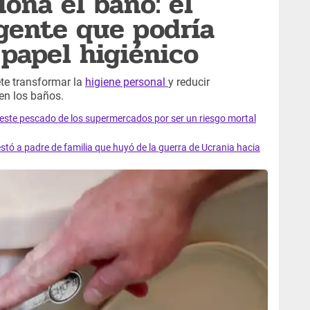
iona el baño: el
igente que podría
 papel higiénico
e transformar la
higiene personal
y reducir
en los baños.
e este pescado de los supermercados por ser un riesgo mortal
tó a padre de familia que huyó de la guerra de Ucrania hacia