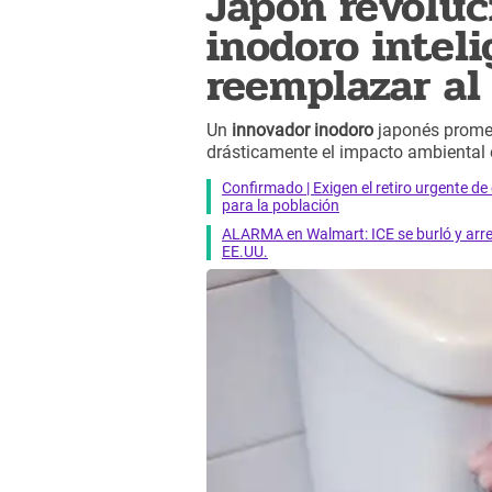
Japón revoluc
inodoro intel
reemplazar al
Un
innovador inodoro
japonés promet
drásticamente el impacto ambiental 
Confirmado | Exigen el retiro urgente d
para la población
ALARMA en Walmart: ICE se burló y arres
EE.UU.