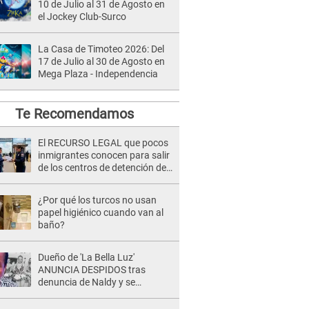
10 de Julio al 31 de Agosto en
el Jockey Club-Surco
La Casa de Timoteo 2026: Del
17 de Julio al 30 de Agosto en
Mega Plaza - Independencia
Te Recomendamos
El RECURSO LEGAL que pocos
inmigrantes conocen para salir
de los centros de detención del
ICE: Trump quiere ELIMINARLO
¿Por qué los turcos no usan
papel higiénico cuando van al
baño?
Dueño de 'La Bella Luz'
ANUNCIA DESPIDOS tras
denuncia de Naldy y se
pronuncia sobre cantantes:
"Mis chicas están siendo