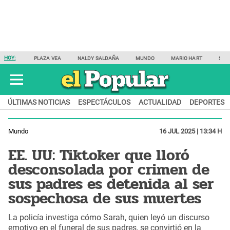
HOY:
PLAZA VEA
NALDY SALDAÑA
MUNDO
MARIO HART
SAM
ÚLTIMAS NOTICIAS
ESPECTÁCULOS
ACTUALIDAD
DEPORTES
Mundo
16 JUL 2025 | 13:34 H
EE. UU: Tiktoker que lloró
desconsolada por crimen de
sus padres es detenida al ser
sospechosa de sus muertes
La policía investiga cómo Sarah, quien leyó un discurso
emotivo en el funeral de sus padres, se convirtió en la