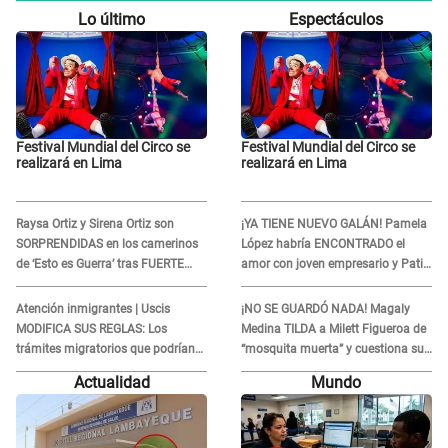
Lo último
Espectáculos
Festival Mundial del Circo se
Festival Mundial del Circo se
realizará en Lima
realizará en Lima
Raysa Ortiz y Sirena Ortiz son
¡YA TIENE NUEVO GALÁN! Pamela
SORPRENDIDAS en los camerinos
López habría ENCONTRADO el
de ‘Esto es Guerra’ tras FUERTE
amor con joven empresario y Pati
ENFRENTAMIENTO con Gabriel
Lorena la ECHA en VIVO
Moisés: “Gracias”
Atención inmigrantes | Uscis
¡NO SE GUARDÓ NADA! Magaly
MODIFICA SUS REGLAS: Los
Medina TILDA a Milett Figueroa de
trámites migratorios que podrían
“mosquita muerta” y cuestiona su
necesitar tu prueba de ADN
RECONCILIACIÓN con Marcelo
Actualidad
Mundo
Tinelli en TV argentina