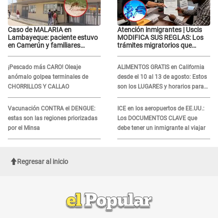
Caso de MALARIA en
Atención inmigrantes | Uscis
Lambayeque: paciente estuvo
MODIFICA SUS REGLAS: Los
en Camerún y familiares
trámites migratorios que
denuncian demora en
podrían necesitar tu prueba de
tratamiento
ADN
¡Pescado más CARO! Oleaje
ALIMENTOS GRATIS en California
anómalo golpea terminales de
desde el 10 al 13 de agosto: Estos
CHORRILLOS Y CALLAO
son los LUGARES y horarios para
recibir la ayuda
Vacunación CONTRA el DENGUE:
ICE en los aeropuertos de EE.UU.:
estas son las regiones priorizadas
Los DOCUMENTOS CLAVE que
por el Minsa
debe tener un inmigrante al viajar
Regresar al inicio