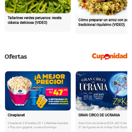
Tallarines verdes peruanos: receta
Cómo preparar un arroz con poll
clásica deliciosa (VIDEO)
tradicional riquísimo (VIDEO)
Ofertas
Cineplanet
GRAN CIRCO DE UCRANIA
Cineplanet: 2 Entradas 2D + 2 Bebidas Grandes
Gran Circo de Ucrania 2026: del 10 de Juli
+ Pop corn gigante. Lunes a Domingo
31 de Agosto en el Jockey Club-Surco