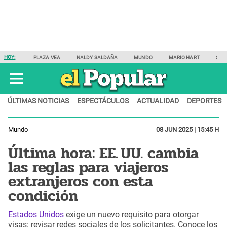
HOY:
PLAZA VEA
NALDY SALDAÑA
MUNDO
MARIO HART
SAM
ÚLTIMAS NOTICIAS
ESPECTÁCULOS
ACTUALIDAD
DEPORTES
Mundo
08 JUN 2025 | 15:45 H
Última hora: EE. UU. cambia
las reglas para viajeros
extranjeros con esta
condición
Estados Unidos
exige un nuevo requisito para otorgar
visas: revisar redes sociales de los solicitantes. Conoce los