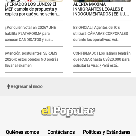
¿FERIADOS LOS LUNES? El
ALERTA MÁXIMA
MEF cambia de propuesta y
INMIGRANTES LEGALES E
explica por qué ya no serían
INDOCUMENTADOS | EE.UU.
trasladados a viernes
ordena DESPIDOS MASIVOS y
DEPORTACIONES a estos
¿Por quién votar en 2026? JNE
ES OFICIAL | Agentes del ICE
extranjeros
habilita PLATAFORMA para
utilizará CÁMARAS CORPORALES
conocer CANDIDATOS y sus
durante los operativos: Así
propuestas
afectará a inmigrantes
¡Atención, postulantes! SERUMS
CONFIRMADO | Los latinos tendrán
2026-II: estos objetos NO podrás
que PAGAR hasta US$20.000 para
llevar al examen
solicitar la visa: ¿Perú está
incluido?
Regresar al inicio
Quiénes somos
Contáctanos
Políticas y Estándares