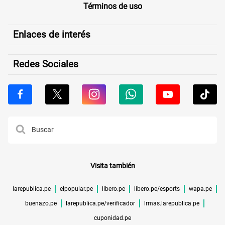
Términos de uso
Enlaces de interés
Redes Sociales
Visita también
larepublica.pe
elpopular.pe
libero.pe
libero.pe/esports
wapa.pe
buenazo.pe
larepublica.pe/verificador
lrmas.larepublica.pe
cuponidad.pe