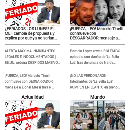
¿FERIADOS LOS LUNES? El
¡FUERZA, LEO! Marcelo Tinelli
MEF cambia de propuesta y
conmueve con
explica por qué ya no serían
DESGARRADOR mensaje a
trasladados a viernes
Lionel Messi tras el
FALLECIMIENTO de su padre:
ALERTA MÁXIMA INMIGRANTES
Pamela López revela POLÉMICO
“Es un dolor difícil de explicar”
LEGALES E INDOCUMENTADOS |
episodio con dueño de 'La Bella
EE.UU. ordena DESPIDOS MASIVOS
Luz' tras denuncia de Naldy
y DEPORTACIONES a estos
Saldaña: "Se acercó..."
extranjeros
¡FUERZA, LEO! Marcelo Tinelli
¡NO LAS PERDONARON!
conmueve con DESGARRADOR
Integrantes de 'La Bella Luz'
mensaje a Lionel Messi tras el
ROMPEN EN LLANTO en pleno
FALLECIMIENTO de su padre: “Es
concierto y reciben FUERTES
Actualidad
Mundo
un dolor difícil de explicar”
CRÍTICAS: “La víctima ...”